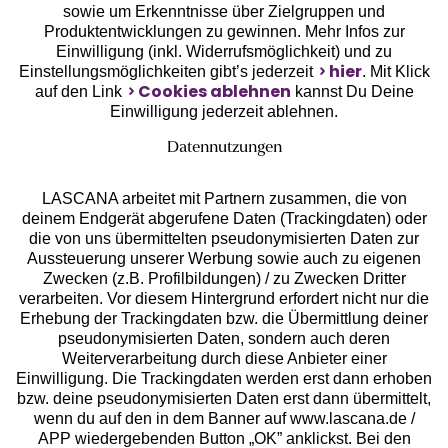
sowie um Erkenntnisse über Zielgruppen und
Unsere Apps
Produktentwicklungen zu gewinnen. Mehr Infos zur
Einwilligung (inkl. Widerrufsmöglichkeit) und zu
hier
Einstellungsmöglichkeiten gibt’s jederzeit
. Mit Klick
Cookies ablehnen
auf den Link
kannst Du Deine
Einwilligung jederzeit ablehnen.
Datennutzungen
LASCANA arbeitet mit Partnern zusammen, die von
deinem Endgerät abgerufene Daten (Trackingdaten) oder
die von uns übermittelten pseudonymisierten Daten zur
Aussteuerung unserer Werbung sowie auch zu eigenen
Services
Zwecken (z.B. Profilbildungen) / zu Zwecken Dritter
verarbeiten. Vor diesem Hintergrund erfordert nicht nur die
Beratung
Erhebung der Trackingdaten bzw. die Übermittlung deiner
pseudonymisierten Daten, sondern auch deren
Weiterverarbeitung durch diese Anbieter einer
Über uns
Einwilligung. Die Trackingdaten werden erst dann erhoben
bzw. deine pseudonymisierten Daten erst dann übermittelt,
wenn du auf den in dem Banner auf www.lascana.de /
Rechtliches
APP wiedergebenden Button „OK” anklickst. Bei den