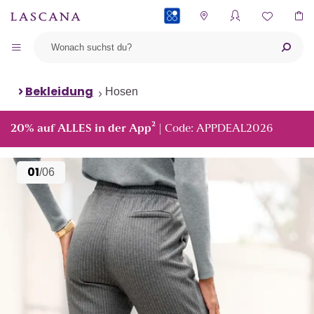
PAYBACK
Bekleidung
Hosen
²
20% auf ALLES in der App
| Code: APPDEAL2026
01
/06