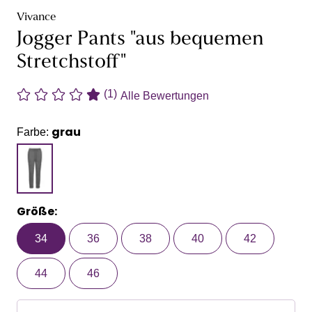
Vivance
Jogger Pants "aus bequemen
Stretchstoff"
(1)
Alle Bewertungen
grau
Farbe:
Größe:
34
36
38
40
42
44
46