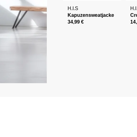
H.I.S
H.I
Kapuzensweatjacke
Cr
34,99 €
14