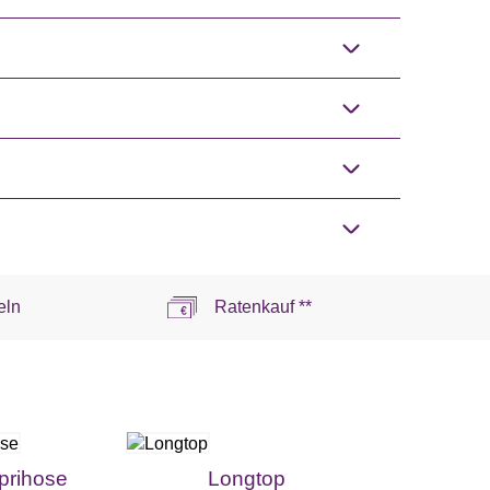
eln
Ratenkauf **
prihose
Longtop