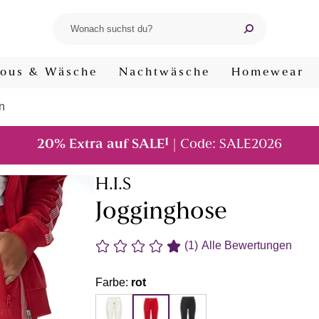
ous & Wäsche
Nachtwäsche
Homewear
n
1
20% Extra auf SALE
| Code: SALE2026
H.I.S
Jogginghose
(1)
Alle Bewertungen
Farbe:
rot