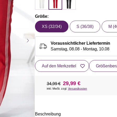
Größe:
XS (32/34)
S (36/38)
M (4
Voraussichtlicher Liefertermin
Samstag, 08.08 - Montag, 10.08
Auf den Merkzettel
Größenbera
29,99 €
34,99 €
inkl. MwSt. zzgl.
Versandkosten
Beschreibung