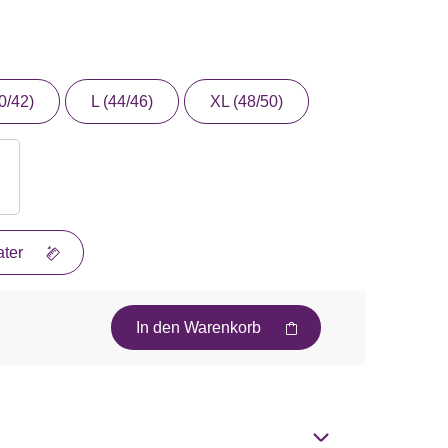
0/42)
L (44/46)
XL (48/50)
ter
In den Warenkorb