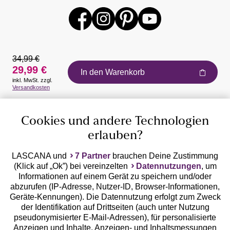
34,99 €
29,99 €
In den Warenkorb
inkl. MwSt. zzgl.
Auszeichnungen
Versandkosten
Cookies und andere Technologien
erlauben?
LASCANA und
7 Partner
brauchen Deine Zustimmung
(Klick auf „Ok”) bei vereinzelten
Datennutzungen
, um
Geprüfte Sicherheit
Informationen auf einem Gerät zu speichern und/oder
abzurufen (IP-Adresse, Nutzer-ID, Browser-Informationen,
Geräte-Kennungen). Die Datennutzung erfolgt zum Zweck
der Identifikation auf Drittseiten (auch unter Nutzung
pseudonymisierter E-Mail-Adressen), für personalisierte
Anzeigen und Inhalte, Anzeigen- und Inhaltsmessungen