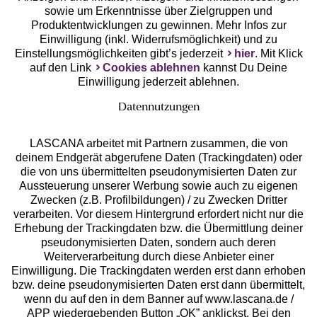
Unsere Apps
sowie um Erkenntnisse über Zielgruppen und
Produktentwicklungen zu gewinnen. Mehr Infos zur
Einwilligung (inkl. Widerrufsmöglichkeit) und zu
Einstellungsmöglichkeiten gibt’s jederzeit
hier
. Mit Klick
auf den Link
Cookies ablehnen
kannst Du Deine
Einwilligung jederzeit ablehnen.
Datennutzungen
LASCANA arbeitet mit Partnern zusammen, die von
deinem Endgerät abgerufene Daten (Trackingdaten) oder
die von uns übermittelten pseudonymisierten Daten zur
Services
Aussteuerung unserer Werbung sowie auch zu eigenen
Zwecken (z.B. Profilbildungen) / zu Zwecken Dritter
Beratung
verarbeiten. Vor diesem Hintergrund erfordert nicht nur die
Erhebung der Trackingdaten bzw. die Übermittlung deiner
pseudonymisierten Daten, sondern auch deren
Über uns
Weiterverarbeitung durch diese Anbieter einer
Einwilligung. Die Trackingdaten werden erst dann erhoben
bzw. deine pseudonymisierten Daten erst dann übermittelt,
Rechtliches
wenn du auf den in dem Banner auf www.lascana.de /
APP wiedergebenden Button „OK” anklickst. Bei den