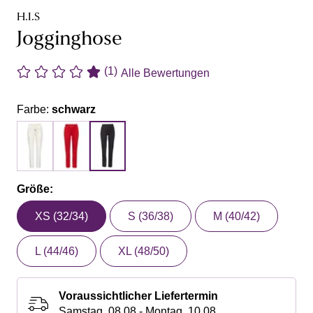
H.I.S
Jogginghose
(1)
Alle Bewertungen
Farbe:
schwarz
Größe:
XS (32/34)
S (36/38)
M (40/42)
L (44/46)
XL (48/50)
Voraussichtlicher Liefertermin
Samstag, 08.08 - Montag, 10.08