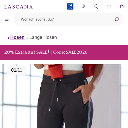
PAYBACK
Hosen
Lange Hosen
1
20% Extra auf SALE
| Code: SALE2026
01
/11