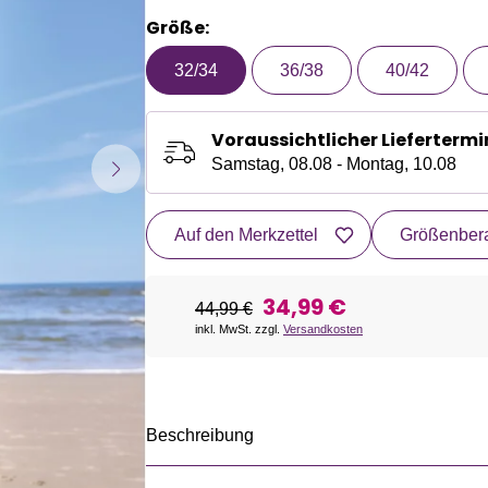
Größe:
32/34
36/38
40/42
Voraussichtlicher Liefertermi
Samstag, 08.08 - Montag, 10.08
Auf den Merkzettel
Größenbera
34,99 €
44,99 €
inkl. MwSt. zzgl.
Versandkosten
Beschreibung