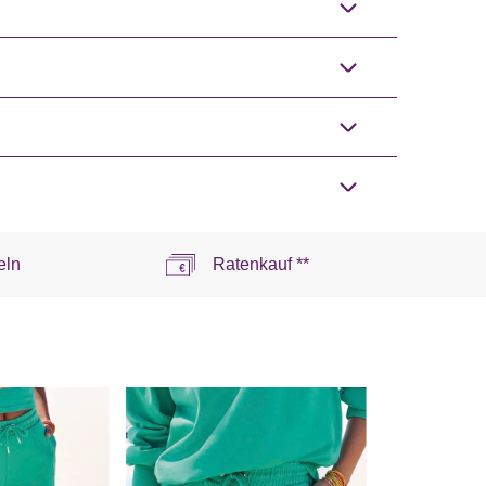
eln
Ratenkauf **