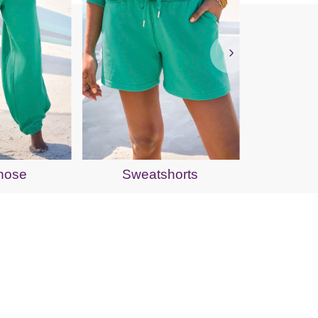
Swe
hose
Sweatshorts