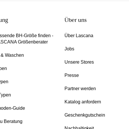
ung
Über uns
ssende BH-Größe finden -
Über Lascana
ASCANA Größenberater
Jobs
e & Waschen
Unsere Stores
pen
Presse
ypen
Partner werden
Typen
Katalog anfordern
oden-Guide
Geschenkgutschein
zu Beratung
Nachhaltigkeit