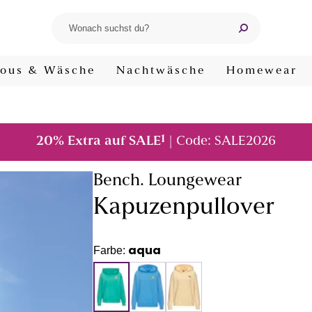
ous & Wäsche
Nachtwäsche
Homewear
1
20% Extra auf SALE
| Code: SALE2026
Bench. Loungewear
Kapuzenpullover
aqua
Farbe: