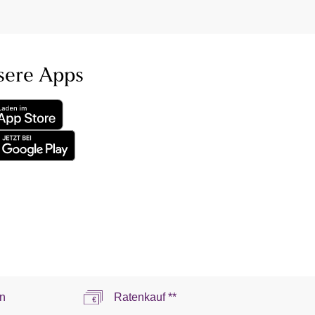
sere Apps
n
Ratenkauf **