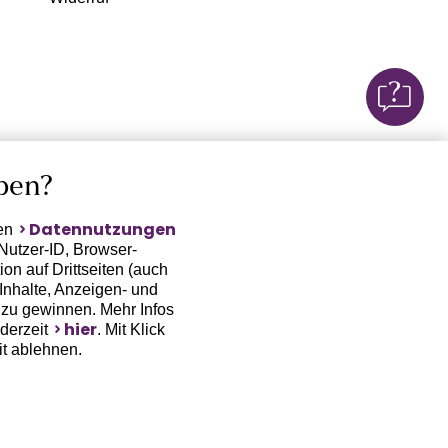
ben?
Datennutzungen
ten
Nutzer-ID, Browser-
on auf Drittseiten (auch
Inhalte, Anzeigen- und
zu gewinnen. Mehr Infos
hier
ederzeit
. Mit Klick
it ablehnen.
(Trackingdaten) oder die