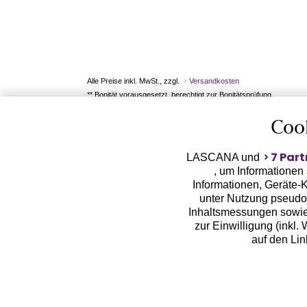
Alle Preise inkl. MwSt., zzgl.
Versandkosten
** Bonität vorausgesetzt, berechtigt zur Bonitätsprüfung
Coo
7 Part
LASCANA und
, um Informationen
Informationen, Geräte-K
unter Nutzung pseudon
Inhaltsmessungen sowie
zur Einwilligung (inkl.
auf den Li
LASCANA arbeitet mit Pa