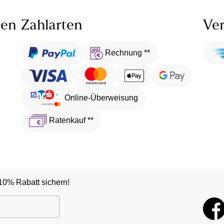
len
Zahlarten
Ver
Rechnung **
Online-Überweisung
Ratenkauf **
10% Rabatt sichern!