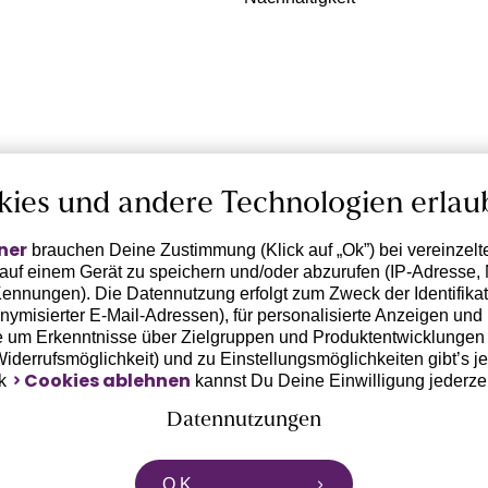
kies und andere Technologien erlau
ner
brauchen Deine Zustimmung (Klick auf „Ok”) bei vereinzel
 auf einem Gerät zu speichern und/oder abzurufen (IP-Adresse, 
ennungen). Die Datennutzung erfolgt zum Zweck der Identifikati
ymisierter E-Mail-Adressen), für personalisierte Anzeigen und 
 um Erkenntnisse über Zielgruppen und Produktentwicklungen 
 Widerrufsmöglichkeit) und zu Einstellungsmöglichkeiten gibt’s j
Cookies ablehnen
nk
kannst Du Deine Einwilligung jederze
Datennutzungen
rtnern zusammen, die von deinem Endgerät abgerufene Daten 
O.K.