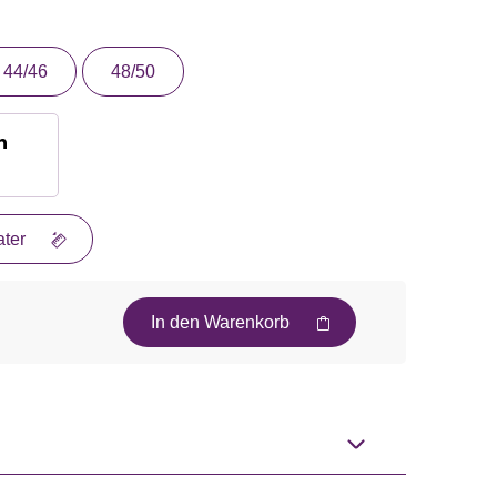
44/46
48/50
n
ter
In den Warenkorb