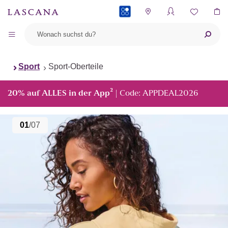
PAYBACK
Sport
Sport-Oberteile
²
20% auf ALLES in der App
| Code: APPDEAL2026
01
/07