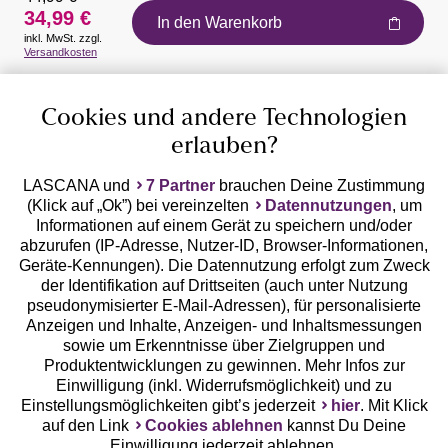
34,99 €
In den Warenkorb
inkl. MwSt. zzgl.
Auszeichnungen
Versandkosten
Cookies und andere Technologien
erlauben?
LASCANA und
7 Partner
brauchen Deine Zustimmung
(Klick auf „Ok”) bei vereinzelten
Datennutzungen
, um
Geprüfte Sicherheit
Informationen auf einem Gerät zu speichern und/oder
abzurufen (IP-Adresse, Nutzer-ID, Browser-Informationen,
Geräte-Kennungen). Die Datennutzung erfolgt zum Zweck
der Identifikation auf Drittseiten (auch unter Nutzung
pseudonymisierter E-Mail-Adressen), für personalisierte
Anzeigen und Inhalte, Anzeigen- und Inhaltsmessungen
Unsere Apps
sowie um Erkenntnisse über Zielgruppen und
Produktentwicklungen zu gewinnen. Mehr Infos zur
Einwilligung (inkl. Widerrufsmöglichkeit) und zu
Einstellungsmöglichkeiten gibt’s jederzeit
hier
. Mit Klick
auf den Link
Cookies ablehnen
kannst Du Deine
Einwilligung jederzeit ablehnen.