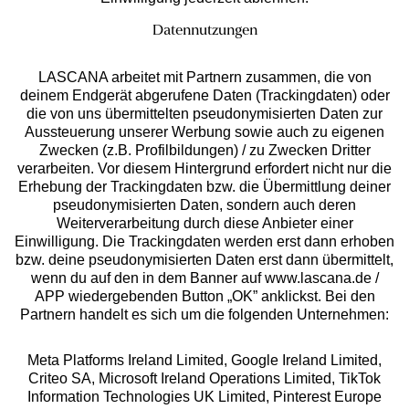
Datennutzungen
LASCANA arbeitet mit Partnern zusammen, die von
deinem Endgerät abgerufene Daten (Trackingdaten) oder
die von uns übermittelten pseudonymisierten Daten zur
Services
Aussteuerung unserer Werbung sowie auch zu eigenen
Zwecken (z.B. Profilbildungen) / zu Zwecken Dritter
Beratung
verarbeiten. Vor diesem Hintergrund erfordert nicht nur die
Erhebung der Trackingdaten bzw. die Übermittlung deiner
pseudonymisierten Daten, sondern auch deren
Über uns
Weiterverarbeitung durch diese Anbieter einer
Einwilligung. Die Trackingdaten werden erst dann erhoben
bzw. deine pseudonymisierten Daten erst dann übermittelt,
Rechtliches
wenn du auf den in dem Banner auf www.lascana.de /
APP wiedergebenden Button „OK” anklickst. Bei den
Partnern handelt es sich um die folgenden Unternehmen:
Meta Platforms Ireland Limited, Google Ireland Limited,
Criteo SA, Microsoft Ireland Operations Limited, TikTok
Alle Preise inkl. MwSt., zzgl.
Versandkosten
Information Technologies UK Limited, Pinterest Europe
** Bonität vorausgesetzt, berechtigt zur Bonitätsprüfung