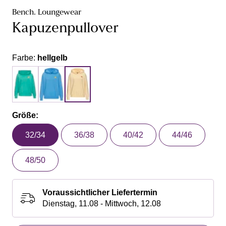
Bench. Loungewear
Kapuzenpullover
Farbe:
hellgelb
Größe:
32/34
36/38
40/42
44/46
48/50
Voraussichtlicher Liefertermin
Dienstag, 11.08 - Mittwoch, 12.08