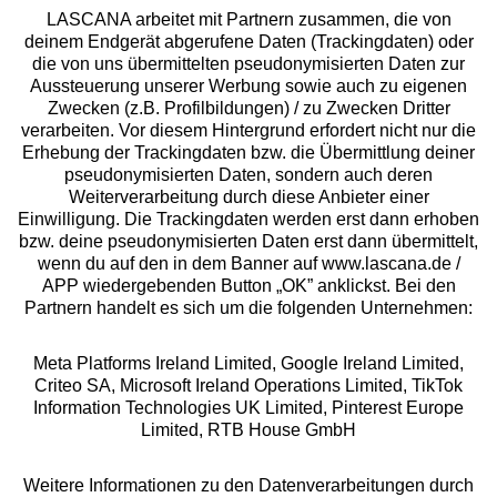
LASCANA arbeitet mit Partnern zusammen, die von
deinem Endgerät abgerufene Daten (Trackingdaten) oder
die von uns übermittelten pseudonymisierten Daten zur
Services
Aussteuerung unserer Werbung sowie auch zu eigenen
Zwecken (z.B. Profilbildungen) / zu Zwecken Dritter
Beratung
verarbeiten. Vor diesem Hintergrund erfordert nicht nur die
Erhebung der Trackingdaten bzw. die Übermittlung deiner
pseudonymisierten Daten, sondern auch deren
Über uns
Weiterverarbeitung durch diese Anbieter einer
Einwilligung. Die Trackingdaten werden erst dann erhoben
bzw. deine pseudonymisierten Daten erst dann übermittelt,
Rechtliches
wenn du auf den in dem Banner auf www.lascana.de /
APP wiedergebenden Button „OK” anklickst. Bei den
Partnern handelt es sich um die folgenden Unternehmen:
Meta Platforms Ireland Limited, Google Ireland Limited,
Criteo SA, Microsoft Ireland Operations Limited, TikTok
Alle Preise inkl. MwSt., zzgl.
Versandkosten
Information Technologies UK Limited, Pinterest Europe
** Bonität vorausgesetzt, berechtigt zur Bonitätsprüfung
Limited, RTB House GmbH
Weitere Informationen zu den Datenverarbeitungen durch