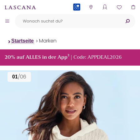
PAYBACK
Marken
Startseite
²
20% auf ALLES in der App
| Code: APPDEAL2026
/06
01