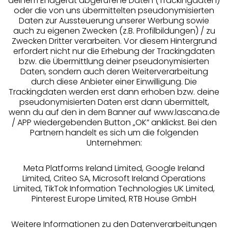
deinem Endgerät abgerufene Daten (Trackingdaten)
oder die von uns übermittelten pseudonymisierten
Daten zur Aussteuerung unserer Werbung sowie
auch zu eigenen Zwecken (z.B. Profilbildungen) / zu
Zwecken Dritter verarbeiten. Vor diesem Hintergrund
erfordert nicht nur die Erhebung der Trackingdaten
Services
bzw. die Übermittlung deiner pseudonymisierten
Daten, sondern auch deren Weiterverarbeitung
durch diese Anbieter einer Einwilligung. Die
Beratung
Trackingdaten werden erst dann erhoben bzw. deine
pseudonymisierten Daten erst dann übermittelt,
Über uns
wenn du auf den in dem Banner auf www.lascana.de
/ APP wiedergebenden Button „OK” anklickst. Bei den
Partnern handelt es sich um die folgenden
Rechtliches
Unternehmen:
Meta Platforms Ireland Limited, Google Ireland
Limited, Criteo SA, Microsoft Ireland Operations
Limited, TikTok Information Technologies UK Limited,
Pinterest Europe Limited, RTB House GmbH
Alle Preise inkl. MwSt., zzgl.
Versandkosten
** Bonität vorausgesetzt, berechtigt zur Bonitätsprüfung
Weitere Informationen zu den Datenverarbeitungen