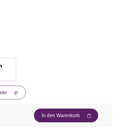
n
ter
In den Warenkorb