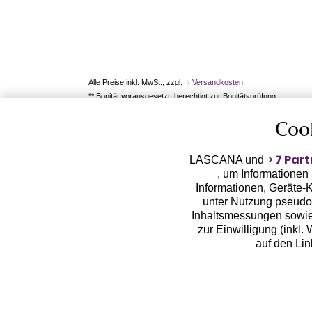
Alle Preise inkl. MwSt., zzgl.
Versandkosten
** Bonität vorausgesetzt, berechtigt zur Bonitätsprüfung
Coo
7 Part
LASCANA und
, um Informationen
Informationen, Geräte-K
unter Nutzung pseudon
Inhaltsmessungen sowie
zur Einwilligung (inkl.
auf den Li
LASCANA arbeitet mit Pa