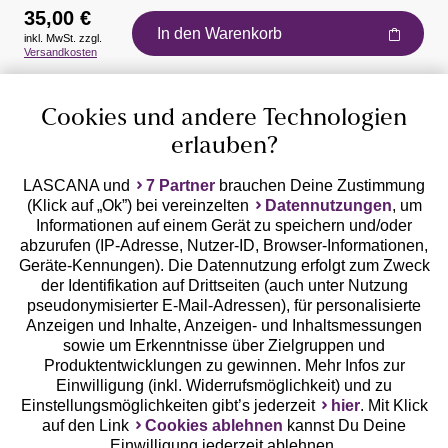
35,00 €
In den Warenkorb
inkl. MwSt. zzgl.
Auszeichnungen
Versandkosten
Cookies und andere Technologien
erlauben?
LASCANA und
7 Partner
brauchen Deine Zustimmung
(Klick auf „Ok”) bei vereinzelten
Datennutzungen
, um
Geprüfte Sicherheit
Informationen auf einem Gerät zu speichern und/oder
abzurufen (IP-Adresse, Nutzer-ID, Browser-Informationen,
Geräte-Kennungen). Die Datennutzung erfolgt zum Zweck
der Identifikation auf Drittseiten (auch unter Nutzung
pseudonymisierter E-Mail-Adressen), für personalisierte
Anzeigen und Inhalte, Anzeigen- und Inhaltsmessungen
Unsere Apps
sowie um Erkenntnisse über Zielgruppen und
Produktentwicklungen zu gewinnen. Mehr Infos zur
Einwilligung (inkl. Widerrufsmöglichkeit) und zu
Einstellungsmöglichkeiten gibt’s jederzeit
hier
. Mit Klick
auf den Link
Cookies ablehnen
kannst Du Deine
Einwilligung jederzeit ablehnen.