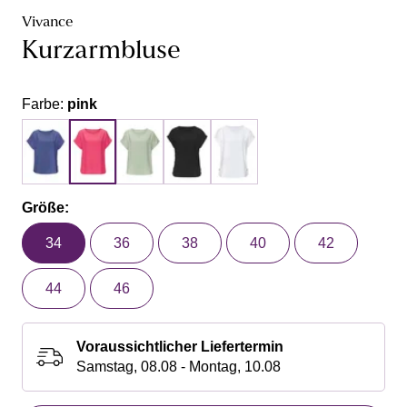
Vivance
Kurzarmbluse
Farbe:
pink
Größe:
34
36
38
40
42
44
46
Voraussichtlicher Liefertermin
Samstag, 08.08 - Montag, 10.08