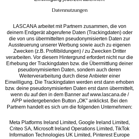
Datennutzungen
LASCANA arbeitet mit Partnern zusammen, die von
deinem Endgerät abgerufene Daten (Trackingdaten) oder
die von uns übermittelten pseudonymisierten Daten zur
Services
Aussteuerung unserer Werbung sowie auch zu eigenen
Zwecken (z.B. Profilbildungen) / zu Zwecken Dritter
Beratung
verarbeiten. Vor diesem Hintergrund erfordert nicht nur die
Erhebung der Trackingdaten bzw. die Übermittlung deiner
pseudonymisierten Daten, sondern auch deren
Über uns
Weiterverarbeitung durch diese Anbieter einer
Einwilligung. Die Trackingdaten werden erst dann erhoben
bzw. deine pseudonymisierten Daten erst dann übermittelt,
Rechtliches
wenn du auf den in dem Banner auf www.lascana.de /
APP wiedergebenden Button „OK” anklickst. Bei den
Partnern handelt es sich um die folgenden Unternehmen:
Meta Platforms Ireland Limited, Google Ireland Limited,
Criteo SA, Microsoft Ireland Operations Limited, TikTok
Alle Preise inkl. MwSt., zzgl.
Versandkosten
Information Technologies UK Limited, Pinterest Europe
** Bonität vorausgesetzt, berechtigt zur Bonitätsprüfung