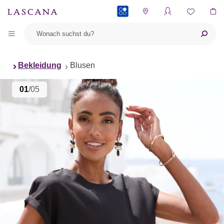
PAYBACK
Bekleidung
Blusen
01
/05