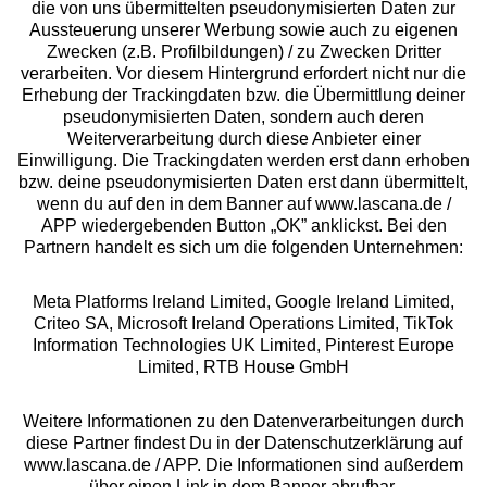
die von uns übermittelten pseudonymisierten Daten zur
Services
Aussteuerung unserer Werbung sowie auch zu eigenen
Zwecken (z.B. Profilbildungen) / zu Zwecken Dritter
Beratung
verarbeiten. Vor diesem Hintergrund erfordert nicht nur die
Erhebung der Trackingdaten bzw. die Übermittlung deiner
pseudonymisierten Daten, sondern auch deren
Über uns
Weiterverarbeitung durch diese Anbieter einer
Einwilligung. Die Trackingdaten werden erst dann erhoben
bzw. deine pseudonymisierten Daten erst dann übermittelt,
Rechtliches
wenn du auf den in dem Banner auf www.lascana.de /
APP wiedergebenden Button „OK” anklickst. Bei den
Partnern handelt es sich um die folgenden Unternehmen:
Meta Platforms Ireland Limited, Google Ireland Limited,
Criteo SA, Microsoft Ireland Operations Limited, TikTok
Alle Preise inkl. MwSt., zzgl.
Versandkosten
Information Technologies UK Limited, Pinterest Europe
** Bonität vorausgesetzt, berechtigt zur Bonitätsprüfung
Limited, RTB House GmbH
Weitere Informationen zu den Datenverarbeitungen durch
diese Partner findest Du in der Datenschutzerklärung auf
www.lascana.de / APP. Die Informationen sind außerdem
über einen Link in dem Banner abrufbar.