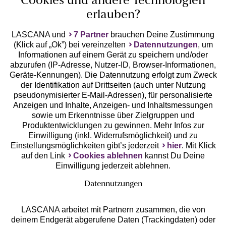
Cookies und andere Technologien
erlauben?
LASCANA und
7 Partner
brauchen Deine Zustimmung
(Klick auf „Ok”) bei vereinzelten
Datennutzungen
, um
Geprüfte Sicherheit
Informationen auf einem Gerät zu speichern und/oder
abzurufen (IP-Adresse, Nutzer-ID, Browser-Informationen,
Geräte-Kennungen). Die Datennutzung erfolgt zum Zweck
der Identifikation auf Drittseiten (auch unter Nutzung
pseudonymisierter E-Mail-Adressen), für personalisierte
Anzeigen und Inhalte, Anzeigen- und Inhaltsmessungen
Unsere Apps
sowie um Erkenntnisse über Zielgruppen und
Produktentwicklungen zu gewinnen. Mehr Infos zur
Einwilligung (inkl. Widerrufsmöglichkeit) und zu
Einstellungsmöglichkeiten gibt’s jederzeit
hier
. Mit Klick
auf den Link
Cookies ablehnen
kannst Du Deine
Einwilligung jederzeit ablehnen.
Datennutzungen
LASCANA arbeitet mit Partnern zusammen, die von
deinem Endgerät abgerufene Daten (Trackingdaten) oder