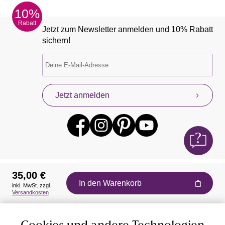
10%
Rabatt
Jetzt zum Newsletter anmelden und 10% Rabatt
sichern!
Jetzt anmelden
35,00 €
In den Warenkorb
inkl. MwSt. zzgl.
Auszeichnungen
Versandkosten