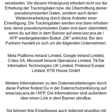
Beratung
verarbeiten. Vor diesem Hintergrund erfordert nicht nur die
Erhebung der Trackingdaten bzw. die Übermittlung deiner
pseudonymisierten Daten, sondern auch deren
Über uns
Weiterverarbeitung durch diese Anbieter einer
Einwilligung. Die Trackingdaten werden erst dann erhoben
bzw. deine pseudonymisierten Daten erst dann übermittelt,
Rechtliches
wenn du auf den in dem Banner auf www.lascana.de /
APP wiedergebenden Button „OK” anklickst. Bei den
Partnern handelt es sich um die folgenden Unternehmen:
Meta Platforms Ireland Limited, Google Ireland Limited,
Criteo SA, Microsoft Ireland Operations Limited, TikTok
Alle Preise inkl. MwSt., zzgl.
Versandkosten
Information Technologies UK Limited, Pinterest Europe
** Bonität vorausgesetzt, berechtigt zur Bonitätsprüfung
Limited, RTB House GmbH
Weitere Informationen zu den Datenverarbeitungen durch
diese Partner findest Du in der Datenschutzerklärung auf
www.lascana.de / APP. Die Informationen sind außerdem
über einen Link in dem Banner abrufbar.
Sie können Ihre Einwilligung auch jederzeit grundlos mit