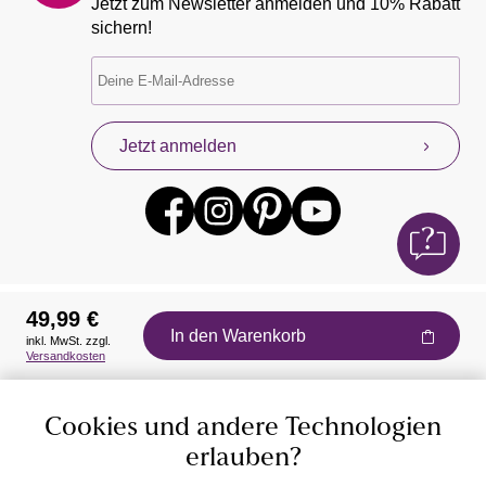
Jetzt zum Newsletter anmelden und 10% Rabatt
sichern!
Jetzt anmelden
49,99 €
In den Warenkorb
inkl. MwSt. zzgl.
Auszeichnungen
Versandkosten
Cookies und andere Technologien
erlauben?