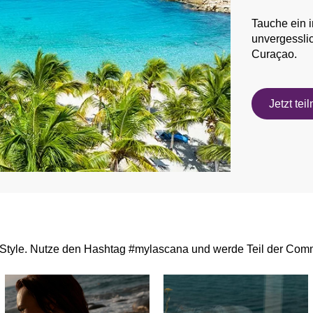
Tauche ein i
unvergesslic
Curaçao.
Jetzt te
Style. Nutze den Hashtag #mylascana und werde Teil der Comm