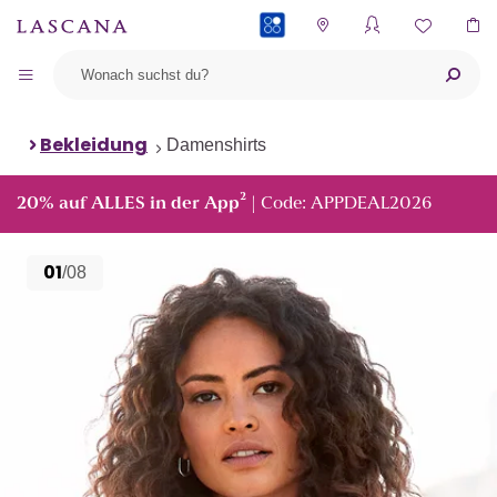
PAYBACK
Bekleidung
Damenshirts
²
20% auf ALLES in der App
| Code: APPDEAL2026
01
/08