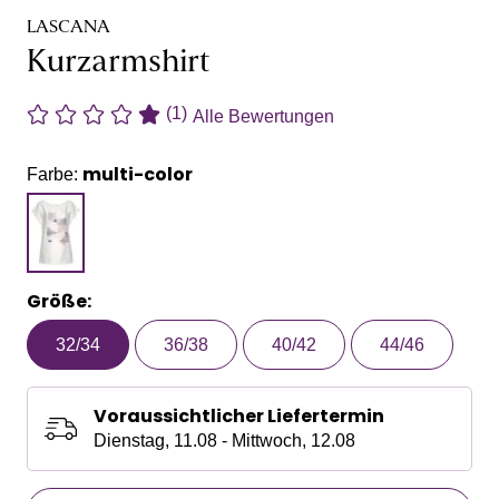
LASCANA
Kurzarmshirt
(1)
Alle Bewertungen
multi-color
Farbe:
Größe:
32/34
36/38
40/42
44/46
Voraussichtlicher Liefertermin
Dienstag, 11.08 - Mittwoch, 12.08