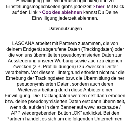
Einwilligung (inkl. Widerrufsmöglichkeit) und zu
Einstellungsmöglichkeiten gibt’s jederzeit
hier
. Mit Klick
auf den Link
Cookies ablehnen
kannst Du Deine
Einwilligung jederzeit ablehnen.
Datennutzungen
LASCANA arbeitet mit Partnern zusammen, die von
deinem Endgerät abgerufene Daten (Trackingdaten) oder
die von uns übermittelten pseudonymisierten Daten zur
Services
Aussteuerung unserer Werbung sowie auch zu eigenen
Zwecken (z.B. Profilbildungen) / zu Zwecken Dritter
Beratung
verarbeiten. Vor diesem Hintergrund erfordert nicht nur die
Erhebung der Trackingdaten bzw. die Übermittlung deiner
pseudonymisierten Daten, sondern auch deren
Über uns
Weiterverarbeitung durch diese Anbieter einer
Einwilligung. Die Trackingdaten werden erst dann erhoben
bzw. deine pseudonymisierten Daten erst dann übermittelt,
Rechtliches
wenn du auf den in dem Banner auf www.lascana.de /
APP wiedergebenden Button „OK” anklickst. Bei den
Partnern handelt es sich um die folgenden Unternehmen: