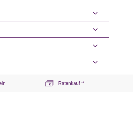
eln
Ratenkauf **