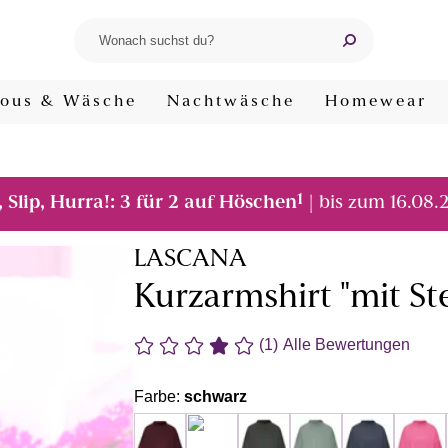
ous & Wäsche
Nachtwäsche
Homewear
1
, Slip, Hurra!: 3 für 2 auf Höschen
| bis zum 16.08.
LASCANA
Kurzarmshirt "mit S
(1)
Alle Bewertungen
Farbe:
schwarz