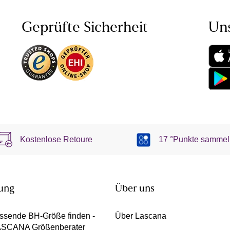
Geprüfte Sicherheit
Un
Kostenlose Retoure
17 °Punkte sammel
ung
Über uns
ssende BH-Größe finden -
Über Lascana
ASCANA Größenberater