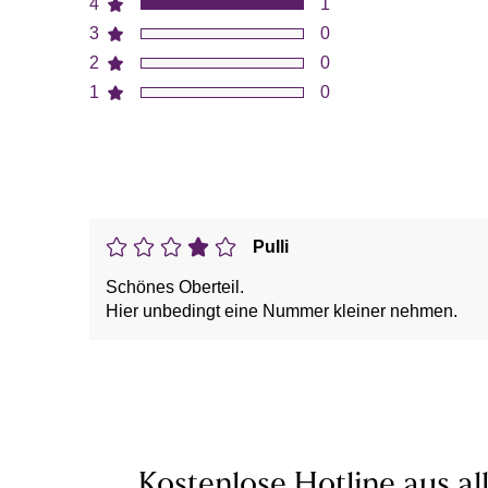
4
1
3
0
2
0
1
0
Pulli
Schönes Oberteil.
Hier unbedingt eine Nummer kleiner nehmen.
Kostenlose Hotline aus al