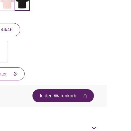
44/46
ter
In den Warenkorb