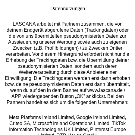
Ratenkauf **
Datennutzungen
LASCANA arbeitet mit Partnern zusammen, die von
deinem Endgerät abgerufene Daten (Trackingdaten) oder
die von uns übermittelten pseudonymisierten Daten zur
Services
Aussteuerung unserer Werbung sowie auch zu eigenen
Zwecken (z.B. Profilbildungen) / zu Zwecken Dritter
Beratung
verarbeiten. Vor diesem Hintergrund erfordert nicht nur die
Erhebung der Trackingdaten bzw. die Übermittlung deiner
pseudonymisierten Daten, sondern auch deren
Über uns
Weiterverarbeitung durch diese Anbieter einer
Einwilligung. Die Trackingdaten werden erst dann erhoben
bzw. deine pseudonymisierten Daten erst dann übermittelt,
Rechtliches
wenn du auf den in dem Banner auf www.lascana.de /
APP wiedergebenden Button „OK” anklickst. Bei den
Partnern handelt es sich um die folgenden Unternehmen:
Meta Platforms Ireland Limited, Google Ireland Limited,
Criteo SA, Microsoft Ireland Operations Limited, TikTok
Alle Preise inkl. MwSt., zzgl.
Versandkosten
Information Technologies UK Limited, Pinterest Europe
** Bonität vorausgesetzt, berechtigt zur Bonitätsprüfung