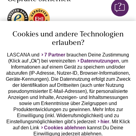
von Dessous mit edlen
Spitzen-BHs
, Corsagen mit
Spitze oder transparenten Negligés verführen!
Unsere Apps
Cookies und andere Technologien
erlauben?
LASCANA und
7 Partner
brauchen Deine Zustimmung
(Klick auf „Ok”) bei vereinzelten
Datennutzungen
, um
Informationen auf einem Gerät zu speichern und/oder
abzurufen (IP-Adresse, Nutzer-ID, Browser-Informationen,
Geräte-Kennungen). Die Datennutzung erfolgt zum Zweck
der Identifikation auf Drittseiten (auch unter Nutzung
Gratis Versand ab
50 €
pseudonymisierter E-Mail-Adressen), für personalisierte
Anzeigen und Inhalte, Anzeigen- und Inhaltsmessungen
sowie um Erkenntnisse über Zielgruppen und
Kostenlose Retoure
Produktentwicklungen zu gewinnen. Mehr Infos zur
Einwilligung (inkl. Widerrufsmöglichkeit) und zu
Einstellungsmöglichkeiten gibt’s jederzeit
hier
. Mit Klick
°Punkte sammeln
auf den Link
Cookies ablehnen
kannst Du Deine
Einwilligung jederzeit ablehnen.