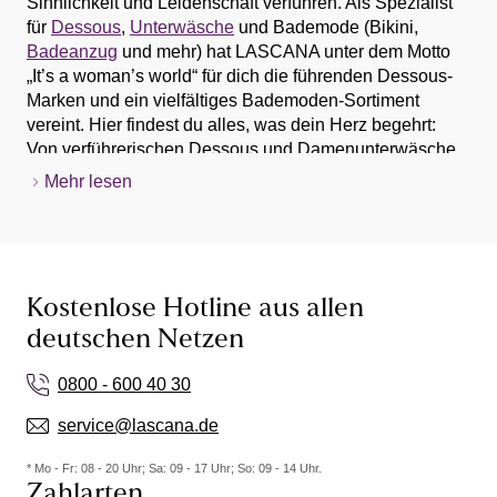
Sinnlichkeit und Leidenschaft verführen. Als Spezialist
für
Dessous
,
Unterwäsche
und Bademode (Bikini,
Badeanzug
und mehr) hat LASCANA unter dem Motto
„It’s a woman’s world“ für dich die führenden Dessous-
Marken und ein vielfältiges Bademoden-Sortiment
vereint. Hier findest du alles, was dein Herz begehrt:
Von verführerischen Dessous und Damenunterwäsche,
bis hin zu Nachtmode, Bademode,
Sportbekleidung
und
Mehr lesen
Strandmode. Entdecke eine große Auswahl an
Produkten von
BH
und Slip (Dessous und Unterwäsche)
über Bikini und
Badeanzug
oder Shapewear und
Hochzeitsdessous. Stöbere durch den LASCANA
Online-Shop und lass dich von Dessous, Unterwäsche,
Kostenlose Hotline aus allen
Bademode und Bikinis inspirieren - BH oder Bikini
deutschen Netzen
kannst du zu Hause in Ruhe anprobieren.
0800 - 600 40 30
Bademode & Bikinis online kaufen
service@lascana.de
Bei LASCANA findest du ganzjährig eine große
Auswahl an
Bademode
,
Bikinis
& mehr. Egal ob du
* Mo - Fr: 08 - 20 Uhr; Sa: 09 - 17 Uhr; So: 09 - 14 Uhr.
einen neuen Bikini für den Sommer kaufen möchtest
Zahlarten