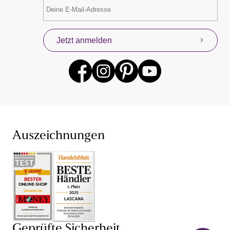
Unterwäsche & Dessous online kaufen
Damenunterwäsche und Dessous von LASCANA und
Jetzt anmelden
anderen beliebten Lingerie-Marken gibt es für dich
jederzeit mit neuen Angeboten. Profitiere mit unserem
Konzept „Von Frauen für Frauen“ von unseren eigenen
Erfahrungen mit Damenunterwäsche und Dessous,
denn wir wissen, dass Unterwäsche kaufen sehr intim
sein kann. Finde jetzt deine neuen Lieblings-BH und
den dazu passenden Slip – bei unserer Unterwäsche für
Damen sind dir dabei hinsichtlich Farbe, Größe (BH in
großen Größen und ab Cup AA) und Schnitt keine
Auszeichnungen
Grenzen gesetzt. Je nach Anlass bist du so mit einem
Push-up-BH
,
Schalen-BH
,
Bügel-BH
oder
Damenunterhemd perfekt gekleidet und fühlst dich in
deiner Unterwäsche einfach wohl. Auch von unseren
verführerischen Dessous und sexy Lingerie wirst du
begeistert sein: Mit BH,
String
, Body, Corsage und
Negligé von LASCANA und anderen Dessous-Marken
versprühst du stets einen weiblichen Charme. Lass dich
Geprüfte Sicherheit