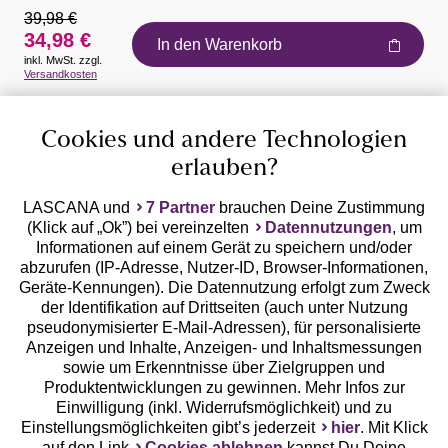
39,98 €
34,98 €
In den Warenkorb
inkl. MwSt. zzgl.
Auszeichnungen
Versandkosten
Cookies und andere Technologien
erlauben?
LASCANA und
7 Partner
brauchen Deine Zustimmung
(Klick auf „Ok”) bei vereinzelten
Datennutzungen
, um
Geprüfte Sicherheit
Informationen auf einem Gerät zu speichern und/oder
abzurufen (IP-Adresse, Nutzer-ID, Browser-Informationen,
Geräte-Kennungen). Die Datennutzung erfolgt zum Zweck
der Identifikation auf Drittseiten (auch unter Nutzung
pseudonymisierter E-Mail-Adressen), für personalisierte
Anzeigen und Inhalte, Anzeigen- und Inhaltsmessungen
Unsere Apps
sowie um Erkenntnisse über Zielgruppen und
Produktentwicklungen zu gewinnen. Mehr Infos zur
Einwilligung (inkl. Widerrufsmöglichkeit) und zu
Einstellungsmöglichkeiten gibt’s jederzeit
hier
. Mit Klick
auf den Link
Cookies ablehnen
kannst Du Deine