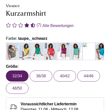
Vivance
Kurzarmshirt
(7)
Alle Bewertungen
Farbe:
taupe,_schwarz
Größe:
32/34
36/38
40/42
44/46
48/50
Voraussichtlicher Liefertermin
Dienstag, 11.08 - Mittwoch, 12.08