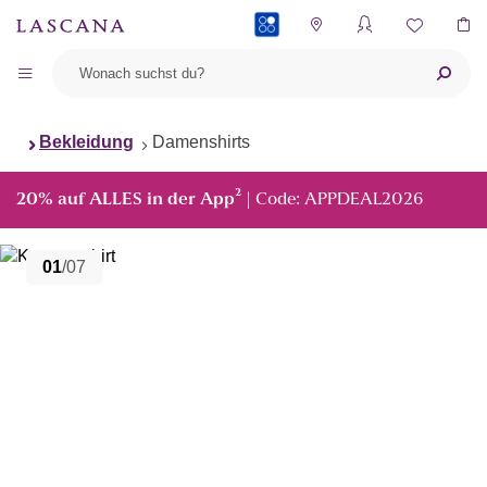
PAYBACK
Bekleidung
Damenshirts
²
20% auf ALLES in der App
| Code: APPDEAL2026
01
/07