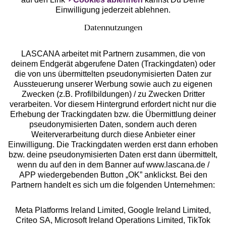
Einwilligung jederzeit ablehnen.
Datennutzungen
LASCANA arbeitet mit Partnern zusammen, die von
deinem Endgerät abgerufene Daten (Trackingdaten) oder
die von uns übermittelten pseudonymisierten Daten zur
Services
Aussteuerung unserer Werbung sowie auch zu eigenen
Zwecken (z.B. Profilbildungen) / zu Zwecken Dritter
Beratung
verarbeiten. Vor diesem Hintergrund erfordert nicht nur die
Erhebung der Trackingdaten bzw. die Übermittlung deiner
pseudonymisierten Daten, sondern auch deren
Über uns
Weiterverarbeitung durch diese Anbieter einer
Einwilligung. Die Trackingdaten werden erst dann erhoben
bzw. deine pseudonymisierten Daten erst dann übermittelt,
Rechtliches
wenn du auf den in dem Banner auf www.lascana.de /
APP wiedergebenden Button „OK” anklickst. Bei den
Partnern handelt es sich um die folgenden Unternehmen:
Meta Platforms Ireland Limited, Google Ireland Limited,
Criteo SA, Microsoft Ireland Operations Limited, TikTok
Alle Preise inkl. MwSt., zzgl.
Versandkosten