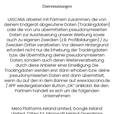
Datennutzungen
LASCANA arbeitet mit Partnern zusammen, die von
deinem Endgerät abgerufene Daten (Trackingdaten)
oder die von uns übermittelten pseudonymisierten
Daten zur Aussteuerung unserer Werbung sowie
auch zu eigenen Zwecken (z.B. Profilbildungen) / zu
Zwecken Dritter verarbeiten. Vor diesem Hintergrund
erfordert nicht nur die Erhebung der Trackingdaten
Services
bzw. die Übermittlung deiner pseudonymisierten
Daten, sondern auch deren Weiterverarbeitung
durch diese Anbieter einer Einwilligung. Die
Beratung
Trackingdaten werden erst dann erhoben bzw. deine
pseudonymisierten Daten erst dann übermittelt,
Über uns
wenn du auf den in dem Banner auf www.lascana.de
/ APP wiedergebenden Button „OK” anklickst. Bei den
Partnern handelt es sich um die folgenden
Rechtliches
Unternehmen:
Meta Platforms Ireland Limited, Google Ireland
Limited, Criteo SA, Microsoft Ireland Operations