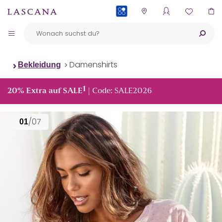
PAYBACK
Damenshirts
Bekleidung
1
20% Extra auf SALE
| Code: SALE2026
/07
01