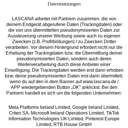
Datennutzungen
LASCANA arbeitet mit Partnern zusammen, die von
deinem Endgerät abgerufene Daten (Trackingdaten) oder
die von uns übermittelten pseudonymisierten Daten zur
Services
Aussteuerung unserer Werbung sowie auch zu eigenen
Zwecken (z.B. Profilbildungen) / zu Zwecken Dritter
Beratung
verarbeiten. Vor diesem Hintergrund erfordert nicht nur die
Erhebung der Trackingdaten bzw. die Übermittlung deiner
pseudonymisierten Daten, sondern auch deren
Über uns
Weiterverarbeitung durch diese Anbieter einer
Einwilligung. Die Trackingdaten werden erst dann erhoben
bzw. deine pseudonymisierten Daten erst dann übermittelt,
Rechtliches
wenn du auf den in dem Banner auf www.lascana.de /
APP wiedergebenden Button „OK” anklickst. Bei den
Partnern handelt es sich um die folgenden Unternehmen:
Meta Platforms Ireland Limited, Google Ireland Limited,
Criteo SA, Microsoft Ireland Operations Limited, TikTok
Alle Preise inkl. MwSt., zzgl.
Versandkosten
Information Technologies UK Limited, Pinterest Europe
** Bonität vorausgesetzt, berechtigt zur Bonitätsprüfung
Limited, RTB House GmbH