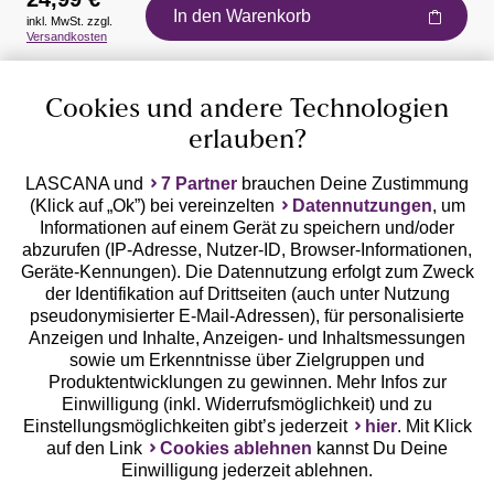
In den Warenkorb
inkl. MwSt. zzgl.
Auszeichnungen
Versandkosten
Cookies und andere Technologien
erlauben?
LASCANA und
7 Partner
brauchen Deine Zustimmung
(Klick auf „Ok”) bei vereinzelten
Datennutzungen
, um
Geprüfte Sicherheit
Informationen auf einem Gerät zu speichern und/oder
abzurufen (IP-Adresse, Nutzer-ID, Browser-Informationen,
Geräte-Kennungen). Die Datennutzung erfolgt zum Zweck
der Identifikation auf Drittseiten (auch unter Nutzung
pseudonymisierter E-Mail-Adressen), für personalisierte
Anzeigen und Inhalte, Anzeigen- und Inhaltsmessungen
Unsere Apps
sowie um Erkenntnisse über Zielgruppen und
Produktentwicklungen zu gewinnen. Mehr Infos zur
Einwilligung (inkl. Widerrufsmöglichkeit) und zu
Einstellungsmöglichkeiten gibt’s jederzeit
hier
. Mit Klick
auf den Link
Cookies ablehnen
kannst Du Deine
Einwilligung jederzeit ablehnen.