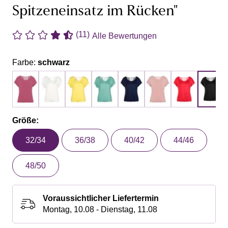
Spitzeneinsatz im Rücken"
(11)
Alle Bewertungen
Farbe:
schwarz
Größe:
32/34
36/38
40/42
44/46
48/50
Voraussichtlicher Liefertermin
Montag, 10.08 - Dienstag, 11.08