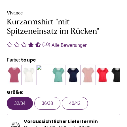
Vivance
Kurzarmshirt "mit
Spitzeneinsatz im Rücken"
(10)
Alle Bewertungen
taupe
Farbe:
Größe:
32/34
36/38
40/42
Voraussichtlicher Liefertermin