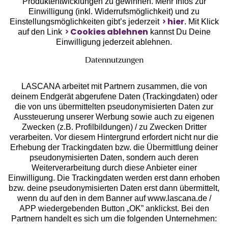
Produktentwicklungen zu gewinnen. Mehr Infos zur
Einwilligung (inkl. Widerrufsmöglichkeit) und zu
hier
Einstellungsmöglichkeiten gibt’s jederzeit
. Mit Klick
Cookies ablehnen
auf den Link
kannst Du Deine
Einwilligung jederzeit ablehnen.
Datennutzungen
LASCANA arbeitet mit Partnern zusammen, die von
deinem Endgerät abgerufene Daten (Trackingdaten) oder
die von uns übermittelten pseudonymisierten Daten zur
Aussteuerung unserer Werbung sowie auch zu eigenen
Services
Zwecken (z.B. Profilbildungen) / zu Zwecken Dritter
verarbeiten. Vor diesem Hintergrund erfordert nicht nur die
Beratung
Erhebung der Trackingdaten bzw. die Übermittlung deiner
pseudonymisierten Daten, sondern auch deren
Weiterverarbeitung durch diese Anbieter einer
Über uns
Einwilligung. Die Trackingdaten werden erst dann erhoben
bzw. deine pseudonymisierten Daten erst dann übermittelt,
wenn du auf den in dem Banner auf www.lascana.de /
Rechtliches
APP wiedergebenden Button „OK” anklickst. Bei den
Partnern handelt es sich um die folgenden Unternehmen: