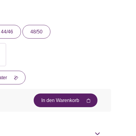
44/46
48/50
ter
In den Warenkorb