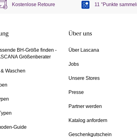
Kostenlose Retoure
11 °Punkte sammel
ung
Über uns
ssende BH-Größe finden -
Über Lascana
ASCANA Größenberater
Jobs
e & Waschen
Unsere Stores
pen
Presse
ypen
Partner werden
Typen
Katalog anfordern
oden-Guide
Geschenkgutschein