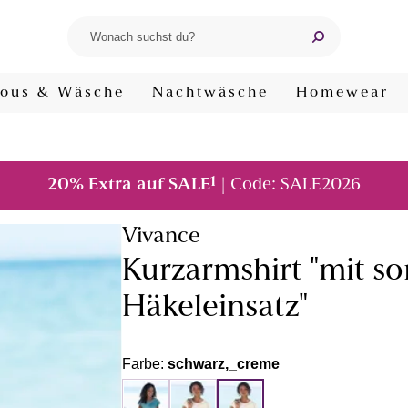
ous & Wäsche
Nachtwäsche
Homewear
1
20% Extra auf SALE
| Code: SALE2026
Vivance
Kurzarmshirt "mit 
Häkeleinsatz"
Farbe:
schwarz,_creme