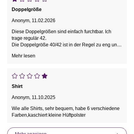
Doppelgröße
Anonym
,
11.02.2026
Diese Doppelgrößen sind einfach furchtbar. Ich
trage regulär 42.
Die Doppelgröße 40/42 ist in der Regel zu eng und
44/46 viel zu weit. Leider war auch das hier der Fall.
Mehr lesen
Abgesehen davon, dass das vier zu groß war sah
das Shirt -an mir- aus „wie ein Lappen“. Ging daher
zurück.
Shirt
Anonym
,
11.10.2025
Wie alle Shirts, sehr bequem, habe 6 verschiedene
Farben,kaschiert kleine Hüftpolster