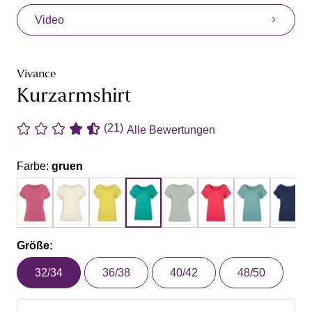
Video
Vivance
Kurzarmshirt
(21)
Alle Bewertungen
Farbe:
gruen
Größe:
32/34
36/38
40/42
48/50