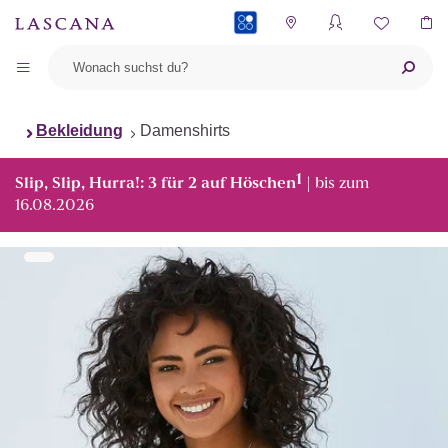
PAYBACK
Bekleidung
Damenshirts
1
Slip, Slip, Hurra!: 3 für 2 auf Höschen
| bis zum
16.08.2026