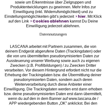
sowie um Erkenntnisse über Zielgruppen und
Unsere Apps
Produktentwicklungen zu gewinnen. Mehr Infos zur
Einwilligung (inkl. Widerrufsmöglichkeit) und zu
hier
Einstellungsmöglichkeiten gibt’s jederzeit
. Mit Klick
Cookies ablehnen
auf den Link
kannst Du Deine
Einwilligung jederzeit ablehnen.
Datennutzungen
LASCANA arbeitet mit Partnern zusammen, die von
deinem Endgerät abgerufene Daten (Trackingdaten) oder
die von uns übermittelten pseudonymisierten Daten zur
Aussteuerung unserer Werbung sowie auch zu eigenen
Services
Zwecken (z.B. Profilbildungen) / zu Zwecken Dritter
verarbeiten. Vor diesem Hintergrund erfordert nicht nur die
Beratung
Erhebung der Trackingdaten bzw. die Übermittlung deiner
pseudonymisierten Daten, sondern auch deren
Weiterverarbeitung durch diese Anbieter einer
Über uns
Einwilligung. Die Trackingdaten werden erst dann erhoben
bzw. deine pseudonymisierten Daten erst dann übermittelt,
wenn du auf den in dem Banner auf www.lascana.de /
Rechtliches
APP wiedergebenden Button „OK” anklickst. Bei den