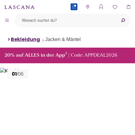
PAYBACK
Bekleidung
Jacken & Mäntel
²
20% auf ALLES in der App
| Code: APPDEAL2026
01
/06