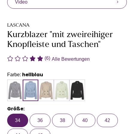
Video
LASCANA
Kurzblazer "mit zweireihiger
Knopfleiste und Taschen"
(6)
Alle Bewertungen
hellblau
Farbe:
Größe:
34
36
38
40
42