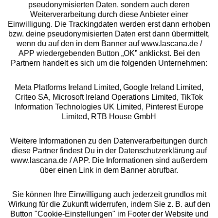
pseudonymisierten Daten, sondern auch deren
Über uns
Weiterverarbeitung durch diese Anbieter einer
Einwilligung. Die Trackingdaten werden erst dann erhoben
bzw. deine pseudonymisierten Daten erst dann übermittelt,
Rechtliches
wenn du auf den in dem Banner auf www.lascana.de /
APP wiedergebenden Button „OK” anklickst. Bei den
Partnern handelt es sich um die folgenden Unternehmen:
Meta Platforms Ireland Limited, Google Ireland Limited,
Criteo SA, Microsoft Ireland Operations Limited, TikTok
Alle Preise inkl. MwSt., zzgl.
Versandkosten
Information Technologies UK Limited, Pinterest Europe
** Bonität vorausgesetzt, berechtigt zur Bonitätsprüfung
Limited, RTB House GmbH
Weitere Informationen zu den Datenverarbeitungen durch
diese Partner findest Du in der Datenschutzerklärung auf
www.lascana.de / APP. Die Informationen sind außerdem
über einen Link in dem Banner abrufbar.
Sie können Ihre Einwilligung auch jederzeit grundlos mit
Wirkung für die Zukunft widerrufen, indem Sie z. B. auf den
Button "Cookie-Einstellungen" im Footer der Website und