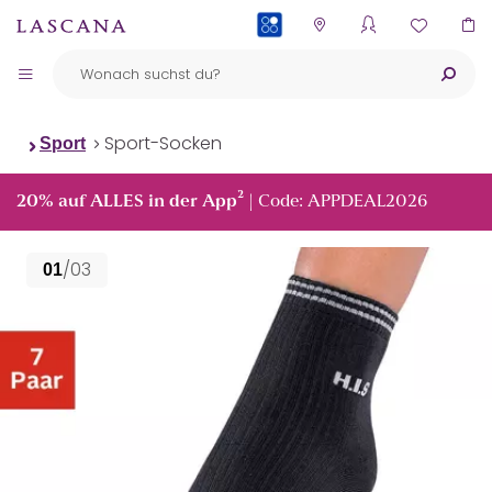
PAYBACK
Sport-Socken
Sport
²
20% auf ALLES in der App
| Code: APPDEAL2026
/03
01