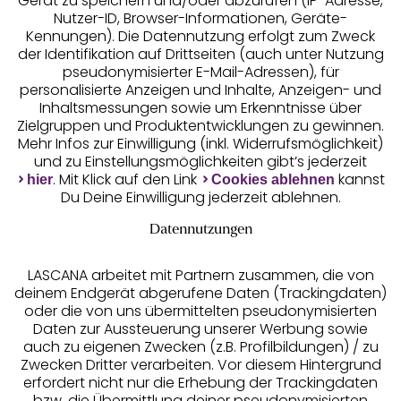
Gerät zu speichern und/oder abzurufen (IP-Adresse,
Nutzer-ID, Browser-Informationen, Geräte-
Kennungen). Die Datennutzung erfolgt zum Zweck
der Identifikation auf Drittseiten (auch unter Nutzung
pseudonymisierter E-Mail-Adressen), für
Geprüfte Sicherheit
personalisierte Anzeigen und Inhalte, Anzeigen- und
Inhaltsmessungen sowie um Erkenntnisse über
Zielgruppen und Produktentwicklungen zu gewinnen.
Mehr Infos zur Einwilligung (inkl. Widerrufsmöglichkeit)
und zu Einstellungsmöglichkeiten gibt’s jederzeit
Unsere Apps
. Mit Klick auf den Link
kannst
hier
Cookies ablehnen
Du Deine Einwilligung jederzeit ablehnen.
Datennutzungen
LASCANA arbeitet mit Partnern zusammen, die von
deinem Endgerät abgerufene Daten (Trackingdaten)
oder die von uns übermittelten pseudonymisierten
Daten zur Aussteuerung unserer Werbung sowie
auch zu eigenen Zwecken (z.B. Profilbildungen) / zu
Zwecken Dritter verarbeiten. Vor diesem Hintergrund
erfordert nicht nur die Erhebung der Trackingdaten
Services
bzw. die Übermittlung deiner pseudonymisierten