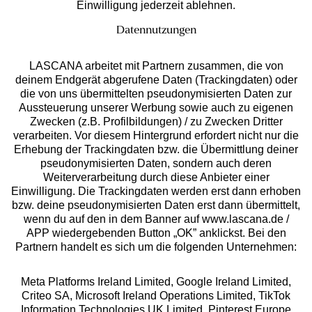
Einwilligung jederzeit ablehnen.
Datennutzungen
LASCANA arbeitet mit Partnern zusammen, die von
deinem Endgerät abgerufene Daten (Trackingdaten) oder
die von uns übermittelten pseudonymisierten Daten zur
Aussteuerung unserer Werbung sowie auch zu eigenen
Services
Zwecken (z.B. Profilbildungen) / zu Zwecken Dritter
verarbeiten. Vor diesem Hintergrund erfordert nicht nur die
Beratung
Erhebung der Trackingdaten bzw. die Übermittlung deiner
pseudonymisierten Daten, sondern auch deren
Weiterverarbeitung durch diese Anbieter einer
Über uns
Einwilligung. Die Trackingdaten werden erst dann erhoben
bzw. deine pseudonymisierten Daten erst dann übermittelt,
wenn du auf den in dem Banner auf www.lascana.de /
Rechtliches
APP wiedergebenden Button „OK” anklickst. Bei den
Partnern handelt es sich um die folgenden Unternehmen:
Meta Platforms Ireland Limited, Google Ireland Limited,
Criteo SA, Microsoft Ireland Operations Limited, TikTok
Information Technologies UK Limited, Pinterest Europe
Alle Preise inkl. MwSt., zzgl.
Versandkosten