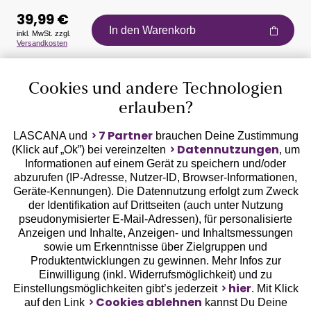
39,99 €
In den Warenkorb
inkl. MwSt. zzgl.
Versandkosten
Auszeichnungen
Cookies und andere Technologien
erlauben?
7 Partner
LASCANA und
brauchen Deine Zustimmung
Datennutzungen
(Klick auf „Ok”) bei vereinzelten
, um
Informationen auf einem Gerät zu speichern und/oder
Geprüfte Sicherheit
abzurufen (IP-Adresse, Nutzer-ID, Browser-Informationen,
Geräte-Kennungen). Die Datennutzung erfolgt zum Zweck
der Identifikation auf Drittseiten (auch unter Nutzung
pseudonymisierter E-Mail-Adressen), für personalisierte
Anzeigen und Inhalte, Anzeigen- und Inhaltsmessungen
sowie um Erkenntnisse über Zielgruppen und
Unsere Apps
Produktentwicklungen zu gewinnen. Mehr Infos zur
Einwilligung (inkl. Widerrufsmöglichkeit) und zu
hier
Einstellungsmöglichkeiten gibt’s jederzeit
. Mit Klick
Cookies ablehnen
auf den Link
kannst Du Deine