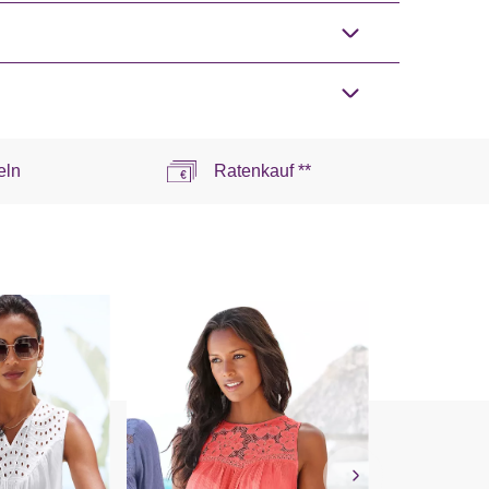
eln
Ratenkauf **