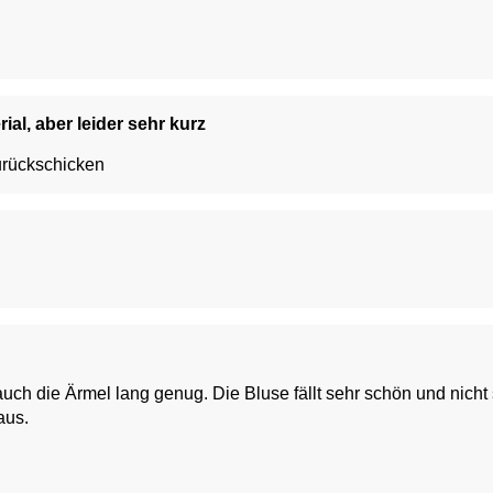
ial, aber leider sehr kurz
urückschicken
nd nicht sackartig. Das Material sieht aus wie Leinen, ist
 aus.
schön, Schönes Design