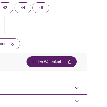
42
44
46
ter
In den Warenkorb