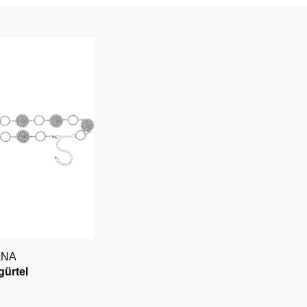
ANA
gürtel