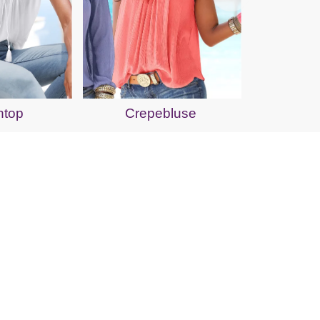
Spit
ntop
Crepebluse