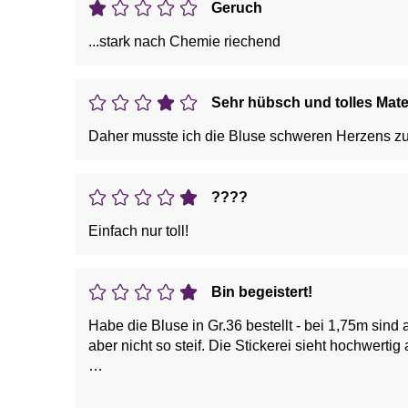
Geruch
...stark nach Chemie riechend
Sehr hübsch und tolles Mater
Daher musste ich die Bluse schweren Herzens z
????
Einfach nur toll!
Bin begeistert!
Habe die Bluse in Gr.36 bestellt - bei 1,75m sind auch die Ärmel lang genug. Die Bluse fällt sehr schön u
aber nicht so steif. Die Stickerei sieht hochwertig
Vorteile: Bequeme Weite, aber kein Sack, Fällt 