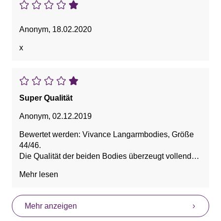
Anonym
,
18.02.2020
x
Super Qualität
Anonym
,
02.12.2019
Bewertet werden: Vivance Langarmbodies, Größe
44/46.
Die Qualität der beiden Bodies überzeugt vollends.
Diese sitzen sehr gut und bequem, wie auch die
Mehr lesen
bisherigen Bewertungen bestätigen, und der
Hakenverschluss lässt sich bequem öffnen und
schließen. Den Halsausschnitt finde ich etwas groß;
Mehr anzeigen
da ich diese zumeist in der kalten Jahreszeit trage