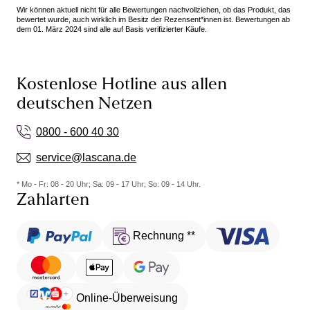
und stets einen Pullover etc. überziehe, stört mich
Wir können aktuell nicht für alle Bewertungen nachvollziehen, ob das Produkt, das
dies nicht. Somit sind diese fünf Sterne wert und ich
bewertet wurde, auch wirklich im Besitz der Rezensent*innen ist. Bewertungen ab
dem 01. März 2024 sind alle auf Basis verifizierter Käufe.
spreche hiermit eine Kaufempfehlung aus.
Kostenlose Hotline aus allen
deutschen Netzen
0800 - 600 40 30
service@lascana.de
* Mo - Fr: 08 - 20 Uhr; Sa: 09 - 17 Uhr; So: 09 - 14 Uhr.
Zahlarten
Rechnung **
Online-Überweisung