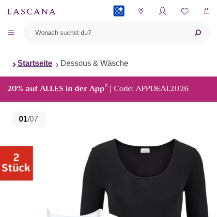
PAYBACK
Startseite
Dessous & Wäsche
²
20% auf ALLES in der App
| Code: APPDEAL2026
01
/07