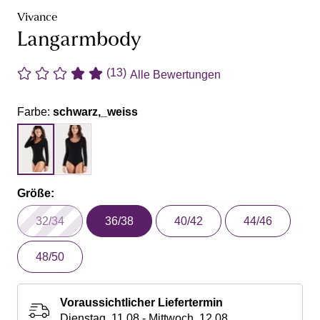
Vivance
Langarmbody
(13)
Alle Bewertungen
Farbe:
schwarz,_weiss
Größe:
32/34
36/38
40/42
44/46
48/50
Voraussichtlicher Liefertermin
Dienstag, 11.08 - Mittwoch, 12.08