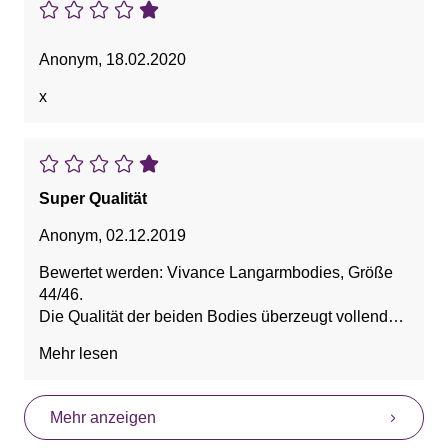
Anonym
,
18.02.2020
x
Super Qualität
Anonym
,
02.12.2019
Bewertet werden: Vivance Langarmbodies, Größe
44/46.
Die Qualität der beiden Bodies überzeugt vollends.
Diese sitzen sehr gut und bequem, wie auch die
Mehr lesen
bisherigen Bewertungen bestätigen, und der
Hakenverschluss lässt sich bequem öffnen und
schließen. Den Halsausschnitt finde ich etwas groß;
Mehr anzeigen
da ich diese zumeist in der kalten Jahreszeit trage