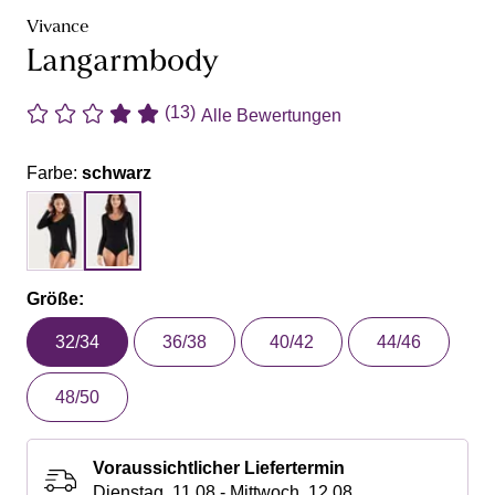
Vivance
Langarmbody
(13)
Alle Bewertungen
Farbe:
schwarz
Größe:
32/34
36/38
40/42
44/46
48/50
Voraussichtlicher Liefertermin
Dienstag, 11.08 - Mittwoch, 12.08