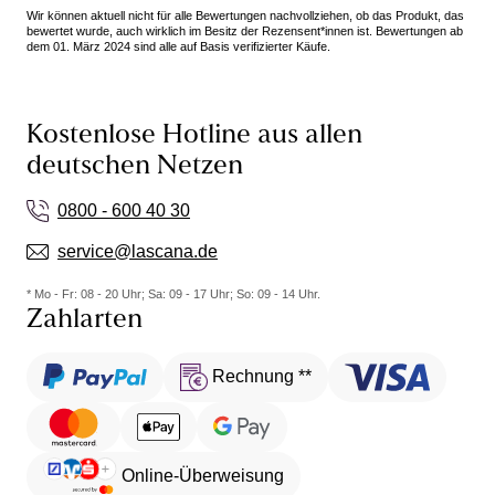
und stets einen Pullover etc. überziehe, stört mich
Wir können aktuell nicht für alle Bewertungen nachvollziehen, ob das Produkt, das
dies nicht. Somit sind diese fünf Sterne wert und ich
bewertet wurde, auch wirklich im Besitz der Rezensent*innen ist. Bewertungen ab
dem 01. März 2024 sind alle auf Basis verifizierter Käufe.
spreche hiermit eine Kaufempfehlung aus.
Kostenlose Hotline aus allen
deutschen Netzen
0800 - 600 40 30
service@lascana.de
* Mo - Fr: 08 - 20 Uhr; Sa: 09 - 17 Uhr; So: 09 - 14 Uhr.
Zahlarten
Rechnung **
Online-Überweisung