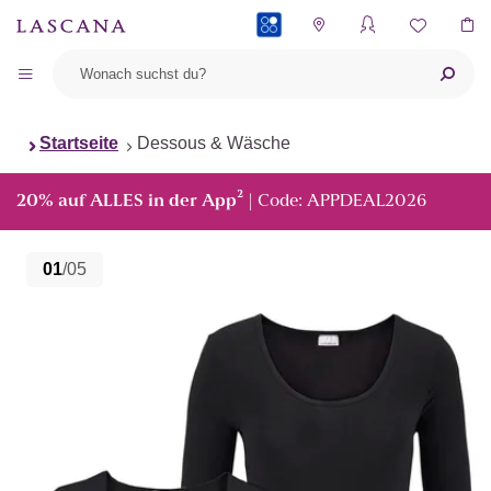
PAYBACK
Startseite
Dessous & Wäsche
²
20% auf ALLES in der App
| Code: APPDEAL2026
01
/05