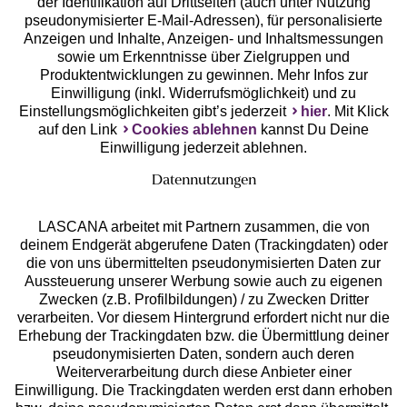
der Identifikation auf Drittseiten (auch unter Nutzung
pseudonymisierter E-Mail-Adressen), für personalisierte
Anzeigen und Inhalte, Anzeigen- und Inhaltsmessungen
Unsere Apps
sowie um Erkenntnisse über Zielgruppen und
Produktentwicklungen zu gewinnen. Mehr Infos zur
Einwilligung (inkl. Widerrufsmöglichkeit) und zu
Einstellungsmöglichkeiten gibt’s jederzeit
hier
. Mit Klick
auf den Link
Cookies ablehnen
kannst Du Deine
Einwilligung jederzeit ablehnen.
Datennutzungen
LASCANA arbeitet mit Partnern zusammen, die von
deinem Endgerät abgerufene Daten (Trackingdaten) oder
die von uns übermittelten pseudonymisierten Daten zur
Services
Aussteuerung unserer Werbung sowie auch zu eigenen
Zwecken (z.B. Profilbildungen) / zu Zwecken Dritter
Beratung
verarbeiten. Vor diesem Hintergrund erfordert nicht nur die
Erhebung der Trackingdaten bzw. die Übermittlung deiner
pseudonymisierten Daten, sondern auch deren
Über uns
Weiterverarbeitung durch diese Anbieter einer
Einwilligung. Die Trackingdaten werden erst dann erhoben