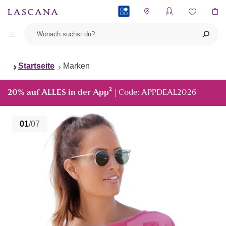
PAYBACK
Startseite
Marken
²
20% auf ALLES in der App
| Code: APPDEAL2026
01
/07