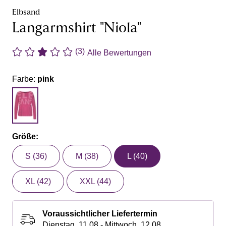
Elbsand
Langarmshirt "Niola"
(3)
Alle Bewertungen
Farbe:
pink
Größe:
S (36)
M (38)
L (40)
XL (42)
XXL (44)
Voraussichtlicher Liefertermin
Dienstag, 11.08 - Mittwoch, 12.08