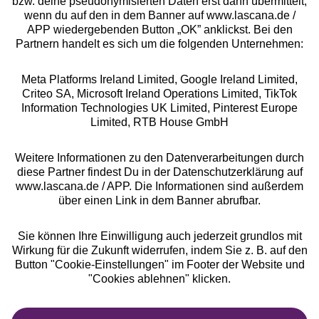
bzw. deine pseudonymisierten Daten erst dann übermittelt,
Rechtliches
wenn du auf den in dem Banner auf www.lascana.de /
APP wiedergebenden Button „OK” anklickst. Bei den
Partnern handelt es sich um die folgenden Unternehmen:
Meta Platforms Ireland Limited, Google Ireland Limited,
Criteo SA, Microsoft Ireland Operations Limited, TikTok
Alle Preise inkl. MwSt., zzgl.
Versandkosten
Information Technologies UK Limited, Pinterest Europe
** Bonität vorausgesetzt, berechtigt zur Bonitätsprüfung
Limited, RTB House GmbH
Weitere Informationen zu den Datenverarbeitungen durch
diese Partner findest Du in der Datenschutzerklärung auf
www.lascana.de / APP. Die Informationen sind außerdem
über einen Link in dem Banner abrufbar.
Sie können Ihre Einwilligung auch jederzeit grundlos mit
Wirkung für die Zukunft widerrufen, indem Sie z. B. auf den
Button "Cookie-Einstellungen" im Footer der Website und
"Cookies ablehnen" klicken.