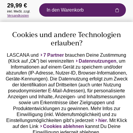
29,99 €
In den Warenkorb
inkl. MwSt. zzgl.
Auszeichnungen
Versandkosten
Cookies und andere Technologien
erlauben?
LASCANA und
7 Partner
brauchen Deine Zustimmung
(Klick auf „Ok”) bei vereinzelten
Datennutzungen
, um
Geprüfte Sicherheit
Informationen auf einem Gerät zu speichern und/oder
abzurufen (IP-Adresse, Nutzer-ID, Browser-Informationen,
Geräte-Kennungen). Die Datennutzung erfolgt zum Zweck
der Identifikation auf Drittseiten (auch unter Nutzung
pseudonymisierter E-Mail-Adressen), für personalisierte
Anzeigen und Inhalte, Anzeigen- und Inhaltsmessungen
Unsere Apps
sowie um Erkenntnisse über Zielgruppen und
Produktentwicklungen zu gewinnen. Mehr Infos zur
Einwilligung (inkl. Widerrufsmöglichkeit) und zu
Einstellungsmöglichkeiten gibt’s jederzeit
hier
. Mit Klick
auf den Link
Cookies ablehnen
kannst Du Deine
Einwilligung jederzeit ablehnen.