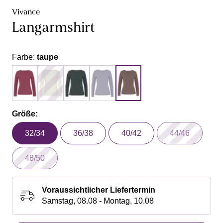
Vivance
Langarmshirt
Farbe:
taupe
Größe:
32/34
36/38
40/42
44/46
48/50
Voraussichtlicher Liefertermin
Samstag, 08.08 - Montag, 10.08