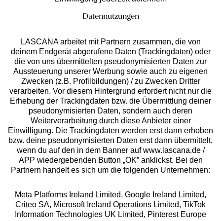
Datennutzungen
LASCANA arbeitet mit Partnern zusammen, die von
deinem Endgerät abgerufene Daten (Trackingdaten) oder
die von uns übermittelten pseudonymisierten Daten zur
Services
Aussteuerung unserer Werbung sowie auch zu eigenen
Zwecken (z.B. Profilbildungen) / zu Zwecken Dritter
Beratung
verarbeiten. Vor diesem Hintergrund erfordert nicht nur die
Erhebung der Trackingdaten bzw. die Übermittlung deiner
pseudonymisierten Daten, sondern auch deren
Über uns
Weiterverarbeitung durch diese Anbieter einer
Einwilligung. Die Trackingdaten werden erst dann erhoben
bzw. deine pseudonymisierten Daten erst dann übermittelt,
Rechtliches
wenn du auf den in dem Banner auf www.lascana.de /
APP wiedergebenden Button „OK” anklickst. Bei den
Partnern handelt es sich um die folgenden Unternehmen:
Meta Platforms Ireland Limited, Google Ireland Limited,
Criteo SA, Microsoft Ireland Operations Limited, TikTok
Alle Preise inkl. MwSt., zzgl.
Versandkosten
Information Technologies UK Limited, Pinterest Europe
** Bonität vorausgesetzt, berechtigt zur Bonitätsprüfung