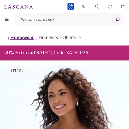
PAYBACK
Homewear
Homewear-Oberteile
1
20% Extra auf SALE
| Code: SALE2026
01
/05