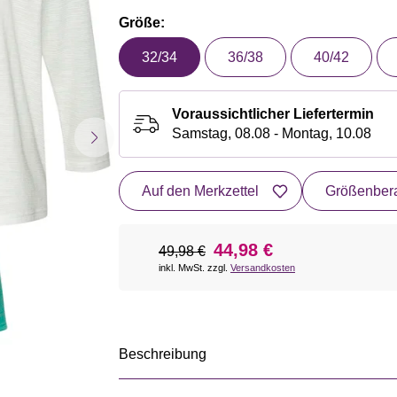
Größe:
32/34
36/38
40/42
Voraussichtlicher Liefertermin
Samstag, 08.08 - Montag, 10.08
Auf den Merkzettel
Größenbera
44,98 €
49,98 €
inkl. MwSt. zzgl.
Versandkosten
Beschreibung