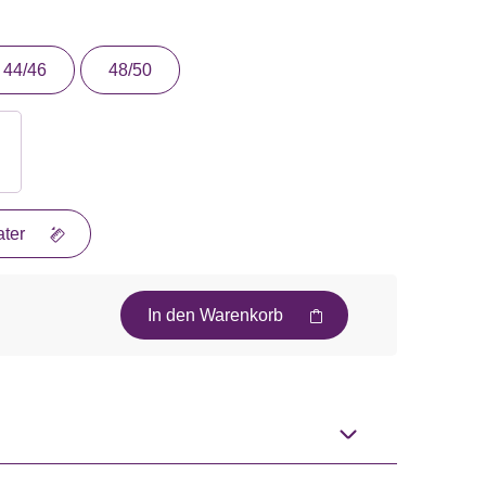
44/46
48/50
ter
In den Warenkorb