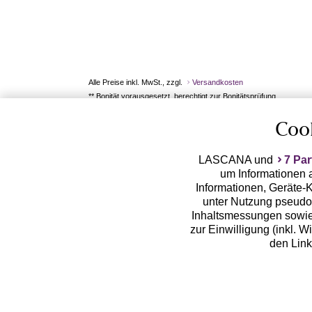
Alle Preise inkl. MwSt., zzgl.
Versandkosten
** Bonität vorausgesetzt, berechtigt zur Bonitätsprüfung
Coo
LASCANA und
7 Par
um Informationen a
Informationen, Geräte-K
unter Nutzung pseudon
Inhaltsmessungen sowie
zur Einwilligung (inkl. W
den Lin
LASCANA arbeitet mit Pa