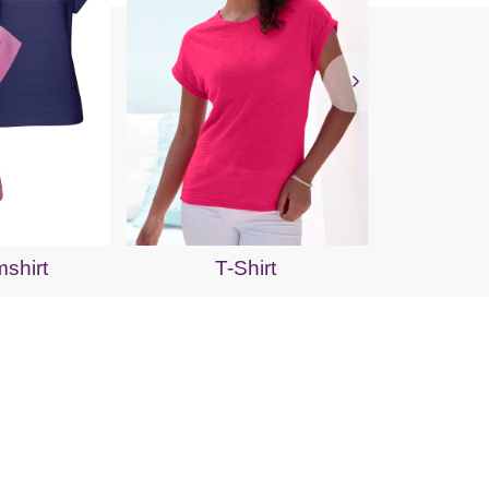
Lang
shirt
T-Shirt