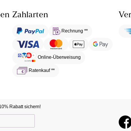
len
Zahlarten
Ver
Rechnung **
Online-Überweisung
Ratenkauf **
10% Rabatt sichern!