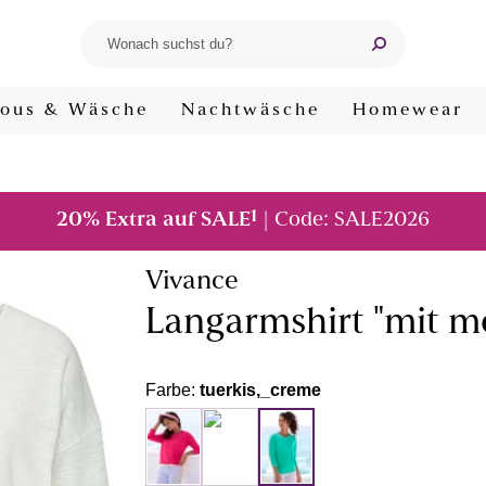
ous & Wäsche
Nachtwäsche
Homewear
1
20% Extra auf SALE
| Code: SALE2026
Vivance
Langarmshirt "mit m
Farbe:
tuerkis,_creme