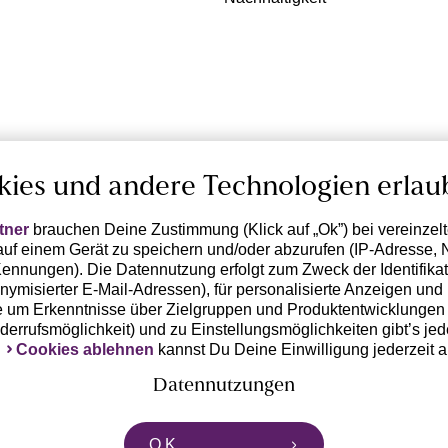
kies und andere Technologien erlau
tner
brauchen Deine Zustimmung (Klick auf „Ok”) bei vereinzel
uf einem Gerät zu speichern und/oder abzurufen (IP-Adresse, 
ennungen). Die Datennutzung erfolgt zum Zweck der Identifikati
ymisierter E-Mail-Adressen), für personalisierte Anzeigen und 
 um Erkenntnisse über Zielgruppen und Produktentwicklungen 
iderrufsmöglichkeit) und zu Einstellungsmöglichkeiten gibt’s jed
k
Cookies ablehnen
kannst Du Deine Einwilligung jederzeit 
Datennutzungen
rtnern zusammen, die von deinem Endgerät abgerufene Daten 
O.K.