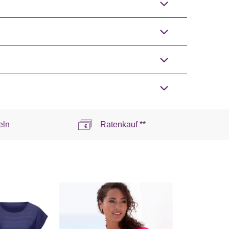
eln
Ratenkauf **