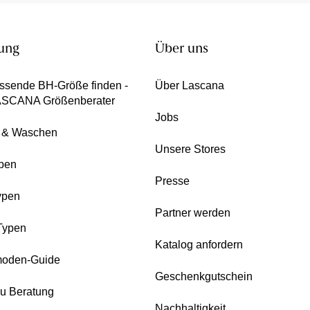
ung
Über uns
ssende BH-Größe finden -
Über Lascana
ASCANA Größenberater
Jobs
e & Waschen
Unsere Stores
pen
Presse
ypen
Partner werden
Typen
Katalog anfordern
oden-Guide
Geschenkgutschein
zu Beratung
Nachhaltigkeit