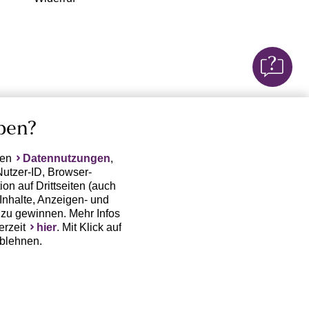
ben?
ten
Datennutzungen
,
Nutzer-ID, Browser-
on auf Drittseiten (auch
Inhalte, Anzeigen- und
zu gewinnen. Mehr Infos
erzeit
hier
. Mit Klick auf
ablehnen.
(Trackingdaten) oder die