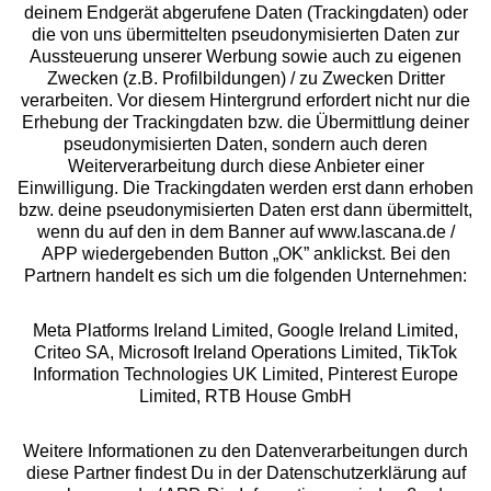
deinem Endgerät abgerufene Daten (Trackingdaten) oder
die von uns übermittelten pseudonymisierten Daten zur
Aussteuerung unserer Werbung sowie auch zu eigenen
Services
Zwecken (z.B. Profilbildungen) / zu Zwecken Dritter
verarbeiten. Vor diesem Hintergrund erfordert nicht nur die
Beratung
Erhebung der Trackingdaten bzw. die Übermittlung deiner
pseudonymisierten Daten, sondern auch deren
Weiterverarbeitung durch diese Anbieter einer
Über uns
Einwilligung. Die Trackingdaten werden erst dann erhoben
bzw. deine pseudonymisierten Daten erst dann übermittelt,
wenn du auf den in dem Banner auf www.lascana.de /
Rechtliches
APP wiedergebenden Button „OK” anklickst. Bei den
Partnern handelt es sich um die folgenden Unternehmen:
Meta Platforms Ireland Limited, Google Ireland Limited,
Criteo SA, Microsoft Ireland Operations Limited, TikTok
Information Technologies UK Limited, Pinterest Europe
Alle Preise inkl. MwSt., zzgl.
Versandkosten
Limited, RTB House GmbH
** Bonität vorausgesetzt, berechtigt zur Bonitätsprüfung
Weitere Informationen zu den Datenverarbeitungen durch
diese Partner findest Du in der Datenschutzerklärung auf