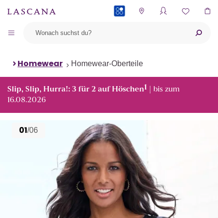
PAYBACK
Homewear
Homewear-Oberteile
1
Slip, Slip, Hurra!: 3 für 2 auf Höschen
| bis zum
16.08.2026
01
/06