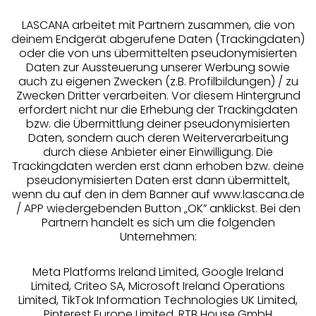
LASCANA arbeitet mit Partnern zusammen, die von
deinem Endgerät abgerufene Daten (Trackingdaten)
oder die von uns übermittelten pseudonymisierten
Daten zur Aussteuerung unserer Werbung sowie
auch zu eigenen Zwecken (z.B. Profilbildungen) / zu
Zwecken Dritter verarbeiten. Vor diesem Hintergrund
erfordert nicht nur die Erhebung der Trackingdaten
Services
bzw. die Übermittlung deiner pseudonymisierten
Daten, sondern auch deren Weiterverarbeitung
durch diese Anbieter einer Einwilligung. Die
Beratung
Trackingdaten werden erst dann erhoben bzw. deine
pseudonymisierten Daten erst dann übermittelt,
Über uns
wenn du auf den in dem Banner auf www.lascana.de
/ APP wiedergebenden Button „OK” anklickst. Bei den
Partnern handelt es sich um die folgenden
Rechtliches
Unternehmen:
Meta Platforms Ireland Limited, Google Ireland
Limited, Criteo SA, Microsoft Ireland Operations
Limited, TikTok Information Technologies UK Limited,
Pinterest Europe Limited, RTB House GmbH
Alle Preise inkl. MwSt., zzgl.
Versandkosten