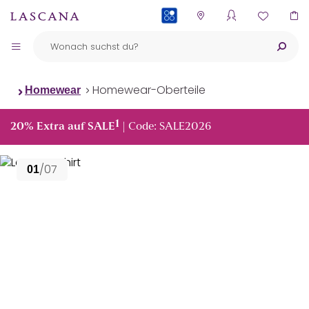
PAYBACK
Homewear-Oberteile
Homewear
1
20% Extra auf SALE
| Code: SALE2026
/07
01