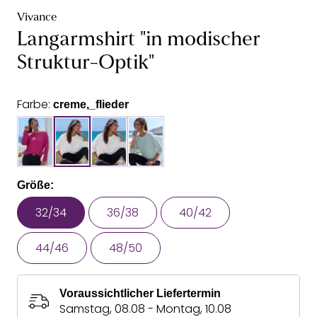
Vivance
Langarmshirt "in modischer
Struktur-Optik"
Farbe:
creme,_flieder
Größe:
32/34
36/38
40/42
44/46
48/50
Voraussichtlicher Liefertermin
Samstag, 08.08 - Montag, 10.08