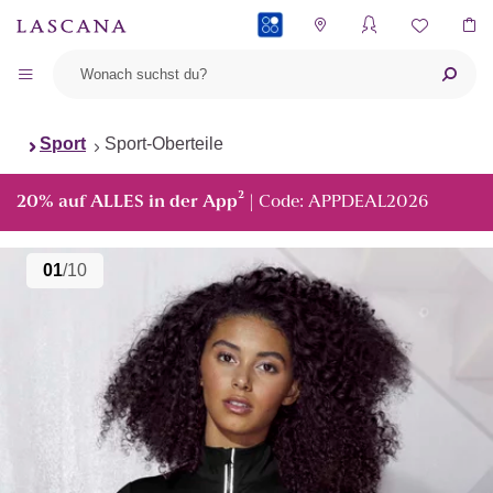
PAYBACK
Sport
Sport-Oberteile
²
20% auf ALLES in der App
| Code: APPDEAL2026
01
/10