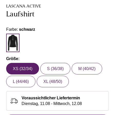
LASCANA ACTIVE
Laufshirt
Farbe:
schwarz
Größe:
XS (32/34)
S (36/38)
M (40/42)
L (44/46)
XL (48/50)
Voraussichtlicher Liefertermin
Dienstag, 11.08 - Mittwoch, 12.08