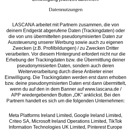
Datennutzungen
LASCANA arbeitet mit Partnern zusammen, die von
deinem Endgerät abgerufene Daten (Trackingdaten) oder
die von uns übermittelten pseudonymisierten Daten zur
Services
Aussteuerung unserer Werbung sowie auch zu eigenen
Zwecken (z.B. Profilbildungen) / zu Zwecken Dritter
Beratung
verarbeiten. Vor diesem Hintergrund erfordert nicht nur die
Erhebung der Trackingdaten bzw. die Übermittlung deiner
pseudonymisierten Daten, sondern auch deren
Über uns
Weiterverarbeitung durch diese Anbieter einer
Einwilligung. Die Trackingdaten werden erst dann erhoben
bzw. deine pseudonymisierten Daten erst dann übermittelt,
Rechtliches
wenn du auf den in dem Banner auf www.lascana.de /
APP wiedergebenden Button „OK” anklickst. Bei den
Partnern handelt es sich um die folgenden Unternehmen:
Meta Platforms Ireland Limited, Google Ireland Limited,
Criteo SA, Microsoft Ireland Operations Limited, TikTok
Alle Preise inkl. MwSt., zzgl.
Versandkosten
Information Technologies UK Limited, Pinterest Europe
** Bonität vorausgesetzt, berechtigt zur Bonitätsprüfung