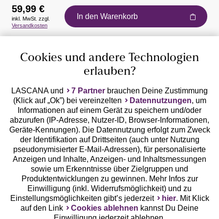
59,99 €
In den Warenkorb
inkl. MwSt. zzgl.
Auszeichnungen
Versandkosten
Cookies und andere Technologien
erlauben?
LASCANA und
7 Partner
brauchen Deine Zustimmung
(Klick auf „Ok”) bei vereinzelten
Datennutzungen
, um
Geprüfte Sicherheit
Informationen auf einem Gerät zu speichern und/oder
abzurufen (IP-Adresse, Nutzer-ID, Browser-Informationen,
Geräte-Kennungen). Die Datennutzung erfolgt zum Zweck
der Identifikation auf Drittseiten (auch unter Nutzung
pseudonymisierter E-Mail-Adressen), für personalisierte
Anzeigen und Inhalte, Anzeigen- und Inhaltsmessungen
Unsere Apps
sowie um Erkenntnisse über Zielgruppen und
Produktentwicklungen zu gewinnen. Mehr Infos zur
Einwilligung (inkl. Widerrufsmöglichkeit) und zu
Einstellungsmöglichkeiten gibt’s jederzeit
hier
. Mit Klick
auf den Link
Cookies ablehnen
kannst Du Deine
Einwilligung jederzeit ablehnen.