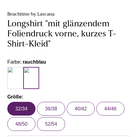
Beachtime by Lascana
Longshirt "mit glänzendem
Foliendruck vorne, kurzes T-
Shirt-Kleid"
Farbe:
rauchblau
Größe:
32/34
36/38
40/42
44/46
48/50
52/54