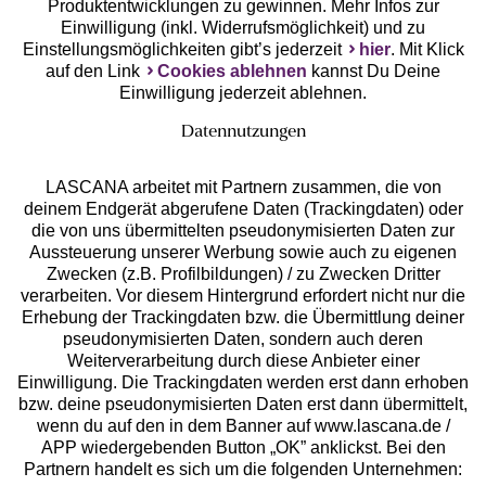
Produktentwicklungen zu gewinnen. Mehr Infos zur
Einwilligung (inkl. Widerrufsmöglichkeit) und zu
Einstellungsmöglichkeiten gibt’s jederzeit
hier
. Mit Klick
auf den Link
Cookies ablehnen
kannst Du Deine
Einwilligung jederzeit ablehnen.
Datennutzungen
LASCANA arbeitet mit Partnern zusammen, die von
deinem Endgerät abgerufene Daten (Trackingdaten) oder
die von uns übermittelten pseudonymisierten Daten zur
Services
Aussteuerung unserer Werbung sowie auch zu eigenen
Zwecken (z.B. Profilbildungen) / zu Zwecken Dritter
Beratung
verarbeiten. Vor diesem Hintergrund erfordert nicht nur die
Erhebung der Trackingdaten bzw. die Übermittlung deiner
pseudonymisierten Daten, sondern auch deren
Über uns
Weiterverarbeitung durch diese Anbieter einer
Einwilligung. Die Trackingdaten werden erst dann erhoben
bzw. deine pseudonymisierten Daten erst dann übermittelt,
Rechtliches
wenn du auf den in dem Banner auf www.lascana.de /
APP wiedergebenden Button „OK” anklickst. Bei den
Partnern handelt es sich um die folgenden Unternehmen: