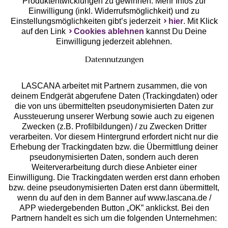
Produktentwicklungen zu gewinnen. Mehr Infos zur
Einwilligung (inkl. Widerrufsmöglichkeit) und zu
Einstellungsmöglichkeiten gibt’s jederzeit
hier
. Mit Klick
auf den Link
Cookies ablehnen
kannst Du Deine
Einwilligung jederzeit ablehnen.
Datennutzungen
LASCANA arbeitet mit Partnern zusammen, die von
deinem Endgerät abgerufene Daten (Trackingdaten) oder
die von uns übermittelten pseudonymisierten Daten zur
Services
Aussteuerung unserer Werbung sowie auch zu eigenen
Zwecken (z.B. Profilbildungen) / zu Zwecken Dritter
Beratung
verarbeiten. Vor diesem Hintergrund erfordert nicht nur die
Erhebung der Trackingdaten bzw. die Übermittlung deiner
pseudonymisierten Daten, sondern auch deren
Über uns
Weiterverarbeitung durch diese Anbieter einer
Einwilligung. Die Trackingdaten werden erst dann erhoben
bzw. deine pseudonymisierten Daten erst dann übermittelt,
Rechtliches
wenn du auf den in dem Banner auf www.lascana.de /
APP wiedergebenden Button „OK” anklickst. Bei den
Partnern handelt es sich um die folgenden Unternehmen: