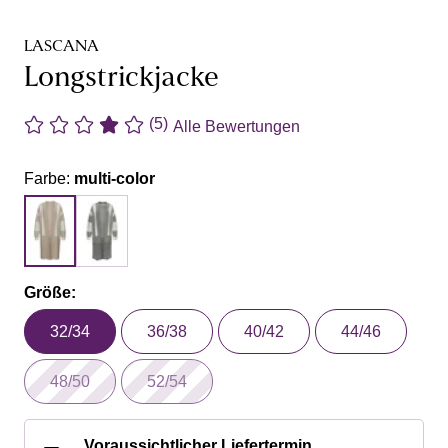
LASCANA
Longstrickjacke
(5)
Alle Bewertungen
Farbe:
multi-color
Größe:
32/34
36/38
40/42
44/46
48/50
52/54
Voraussichtlicher Liefertermin