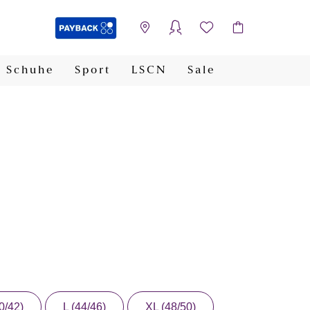
Schuhe
Sport
LSCN
Sale
PAYBACK
0/42)
L (44/46)
XL (48/50)