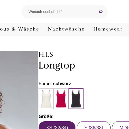
ous & Wäsche
Nachtwäsche
Homewear
H.I.S
Longtop
Farbe:
schwarz
Größe:
XS (32/34)
S (36/38)
M (4