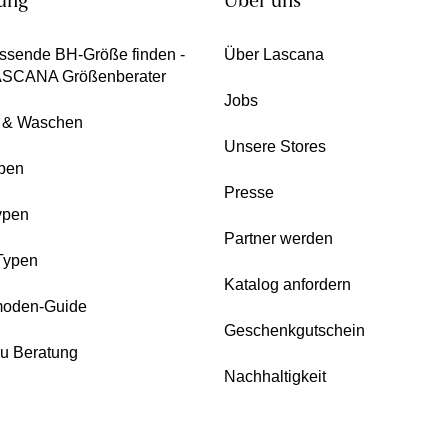
ung
Über uns
ssende BH-Größe finden -
Über Lascana
ASCANA Größenberater
Jobs
e & Waschen
Unsere Stores
pen
Presse
ypen
Partner werden
Typen
Katalog anfordern
oden-Guide
Geschenkgutschein
zu Beratung
Nachhaltigkeit