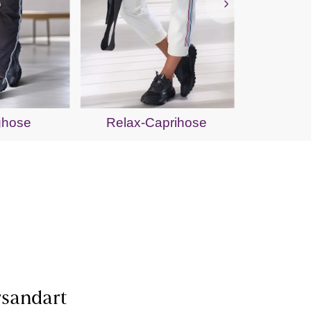
Cr
ghose
Relax-Caprihose
sandart