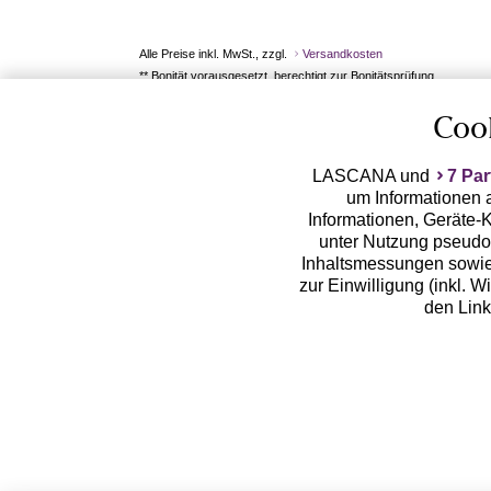
Alle Preise inkl. MwSt., zzgl.
Versandkosten
** Bonität vorausgesetzt, berechtigt zur Bonitätsprüfung
Coo
LASCANA und
7 Par
um Informationen a
Informationen, Geräte-K
unter Nutzung pseudon
Inhaltsmessungen sowie
zur Einwilligung (inkl. W
den Lin
LASCANA arbeitet mit Pa
von uns übermittelte
Zwecken (z.B. Profilbil
Erhebung der Tracki