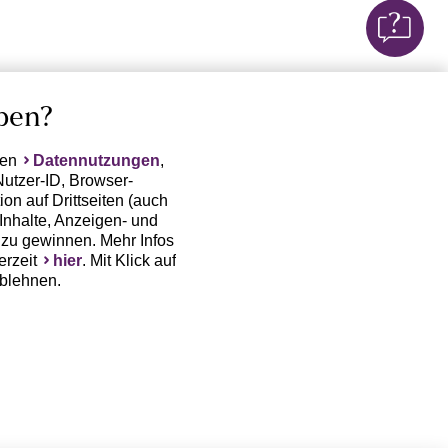
ben?
ten
Datennutzungen
,
Nutzer-ID, Browser-
on auf Drittseiten (auch
Inhalte, Anzeigen- und
zu gewinnen. Mehr Infos
erzeit
hier
. Mit Klick auf
ablehnen.
(Trackingdaten) oder die
sowie auch zu eigenen
 erfordert nicht nur die
, sondern auch deren