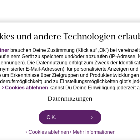
kies und andere Technologien erlau
tner
brauchen Deine Zustimmung (Klick auf „Ok”) bei vereinzel
uf einem Gerät zu speichern und/oder abzurufen (IP-Adresse, 
ennungen). Die Datennutzung erfolgt zum Zweck der Identifikati
ymisierter E-Mail-Adressen), für personalisierte Anzeigen und 
 um Erkenntnisse über Zielgruppen und Produktentwicklungen 
iderrufsmöglichkeit) und zu Einstellungsmöglichkeiten gibt’s jed
k
Cookies ablehnen
kannst Du Deine Einwilligung jederzeit 
Datennutzungen
rtnern zusammen, die von deinem Endgerät abgerufene Daten 
O.K.
n pseudonymisierten Daten zur Aussteuerung unserer Werbung 
dungen) / zu Zwecken Dritter verarbeiten. Vor diesem Hintergrund
Cookies ablehnen
Mehr Informationen
ngdaten bzw. die Übermittlung deiner pseudonymisierten Daten