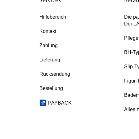
Services
Berat
Hilfebereich
Die pa
Der L
Kontakt
Pfleg
Zahlung
BH-Ty
Lieferung
Slip-T
Rücksendung
Figur-
Bestellung
Badem
PAYBACK
Alles 