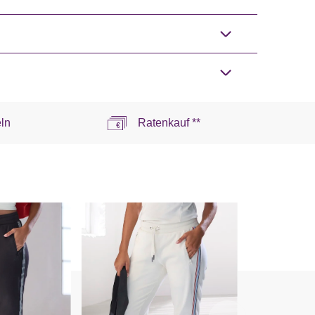
ln
Ratenkauf **