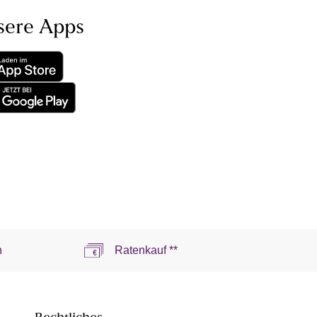
sere Apps
n
Ratenkauf **