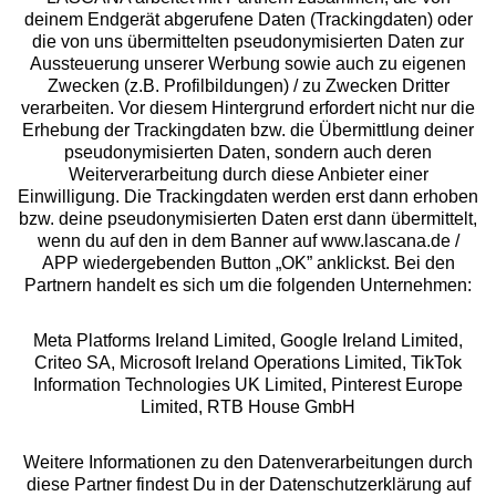
deinem Endgerät abgerufene Daten (Trackingdaten) oder
die von uns übermittelten pseudonymisierten Daten zur
Services
Aussteuerung unserer Werbung sowie auch zu eigenen
Zwecken (z.B. Profilbildungen) / zu Zwecken Dritter
Beratung
verarbeiten. Vor diesem Hintergrund erfordert nicht nur die
Erhebung der Trackingdaten bzw. die Übermittlung deiner
pseudonymisierten Daten, sondern auch deren
Über uns
Weiterverarbeitung durch diese Anbieter einer
Einwilligung. Die Trackingdaten werden erst dann erhoben
bzw. deine pseudonymisierten Daten erst dann übermittelt,
Rechtliches
wenn du auf den in dem Banner auf www.lascana.de /
APP wiedergebenden Button „OK” anklickst. Bei den
Partnern handelt es sich um die folgenden Unternehmen:
Meta Platforms Ireland Limited, Google Ireland Limited,
Criteo SA, Microsoft Ireland Operations Limited, TikTok
Alle Preise inkl. MwSt., zzgl.
Versandkosten
Information Technologies UK Limited, Pinterest Europe
** Bonität vorausgesetzt, berechtigt zur Bonitätsprüfung
Limited, RTB House GmbH
Weitere Informationen zu den Datenverarbeitungen durch
diese Partner findest Du in der Datenschutzerklärung auf