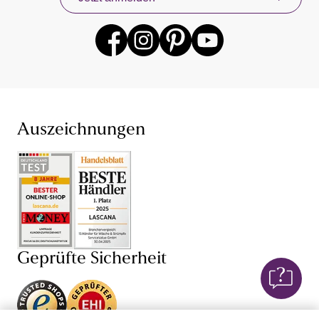
anderen beliebten Lingerie-Marken gibt es für dich
jederzeit mit neuen Angeboten. Profitiere mit unserem
Konzept „Von Frauen für Frauen“ von unseren eigenen
Erfahrungen mit Damenunterwäsche und Dessous,
denn wir wissen, dass Unterwäsche kaufen sehr intim
sein kann. Finde jetzt deine neuen Lieblings-BH und
den dazu passenden Slip – bei unserer Unterwäsche für
Damen sind dir dabei hinsichtlich Farbe, Größe (BH in
großen Größen und ab Cup AA) und Schnitt keine
Auszeichnungen
Grenzen gesetzt. Je nach Anlass bist du so mit einem
Push-up-BH
,
Schalen-BH
,
Bügel-BH
oder
Damenunterhemd perfekt gekleidet und fühlst dich in
deiner Unterwäsche einfach wohl. Auch von unseren
verführerischen Dessous und sexy Lingerie wirst du
begeistert sein: Mit BH,
String
, Body, Corsage und
Negligé von LASCANA und anderen Dessous-Marken
versprühst du stets einen weiblichen Charme. Lass dich
Geprüfte Sicherheit
von Dessous mit edlen
Spitzen-BHs
, Corsagen mit
Spitze oder transparenten Negligés verführen!