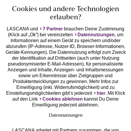
Unsere Apps
Cookies und andere Technologien
erlauben?
LASCANA und
7 Partner
brauchen Deine Zustimmung
(Klick auf „Ok”) bei vereinzelten
Datennutzungen
, um
Informationen auf einem Gerät zu speichern und/oder
abzurufen (IP-Adresse, Nutzer-ID, Browser-Informationen,
Geräte-Kennungen). Die Datennutzung erfolgt zum Zweck
der Identifikation auf Drittseiten (auch unter Nutzung
Gratis Versand ab
50 €
pseudonymisierter E-Mail-Adressen), für personalisierte
Anzeigen und Inhalte, Anzeigen- und Inhaltsmessungen
sowie um Erkenntnisse über Zielgruppen und
Kostenlose Retoure
Produktentwicklungen zu gewinnen. Mehr Infos zur
Einwilligung (inkl. Widerrufsmöglichkeit) und zu
Einstellungsmöglichkeiten gibt’s jederzeit
hier
. Mit Klick
°Punkte sammeln
auf den Link
Cookies ablehnen
kannst Du Deine
Einwilligung jederzeit ablehnen.
Ratenkauf **
Datennutzungen
LASCANA arbeitet mit Partnern zusammen, die von