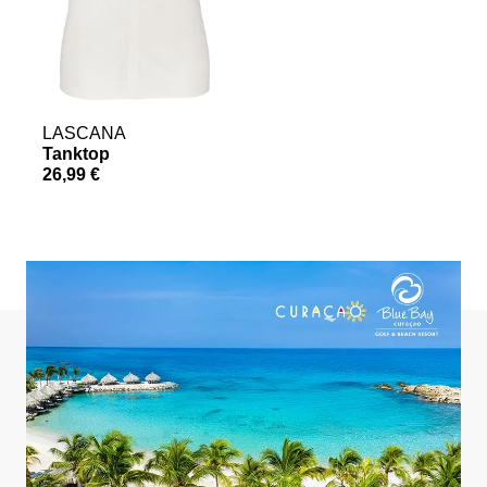
LASCANA
Tanktop
S
26,99 €
a