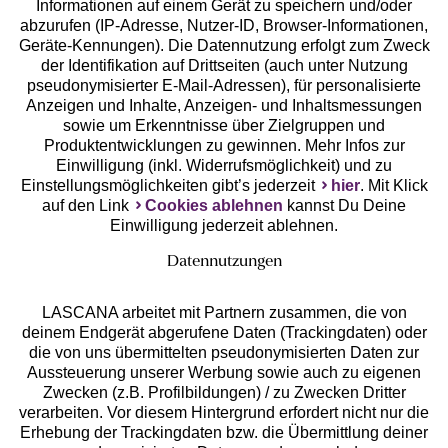
Ratenkauf **
Informationen auf einem Gerät zu speichern und/oder
abzurufen (IP-Adresse, Nutzer-ID, Browser-Informationen,
Geräte-Kennungen). Die Datennutzung erfolgt zum Zweck
der Identifikation auf Drittseiten (auch unter Nutzung
pseudonymisierter E-Mail-Adressen), für personalisierte
Services
Anzeigen und Inhalte, Anzeigen- und Inhaltsmessungen
sowie um Erkenntnisse über Zielgruppen und
Produktentwicklungen zu gewinnen. Mehr Infos zur
Beratung
Einwilligung (inkl. Widerrufsmöglichkeit) und zu
Einstellungsmöglichkeiten gibt’s jederzeit
hier
. Mit Klick
auf den Link
Cookies ablehnen
kannst Du Deine
Über uns
Einwilligung jederzeit ablehnen.
Datennutzungen
Rechtliches
LASCANA arbeitet mit Partnern zusammen, die von
deinem Endgerät abgerufene Daten (Trackingdaten) oder
die von uns übermittelten pseudonymisierten Daten zur
Aussteuerung unserer Werbung sowie auch zu eigenen
Zwecken (z.B. Profilbildungen) / zu Zwecken Dritter
Alle Preise inkl. MwSt., zzgl.
Versandkosten
verarbeiten. Vor diesem Hintergrund erfordert nicht nur die
** Bonität vorausgesetzt, berechtigt zur Bonitätsprüfung
Erhebung der Trackingdaten bzw. die Übermittlung deiner