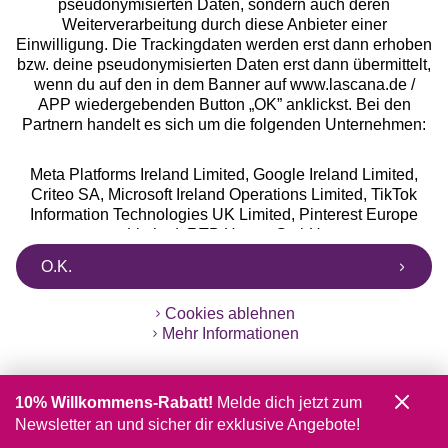
pseudonymisierten Daten, sondern auch deren
Weiterverarbeitung durch diese Anbieter einer
Einwilligung. Die Trackingdaten werden erst dann erhoben
bzw. deine pseudonymisierten Daten erst dann übermittelt,
wenn du auf den in dem Banner auf www.lascana.de /
APP wiedergebenden Button „OK” anklickst. Bei den
Partnern handelt es sich um die folgenden Unternehmen:
Meta Platforms Ireland Limited, Google Ireland Limited,
Criteo SA, Microsoft Ireland Operations Limited, TikTok
Information Technologies UK Limited, Pinterest Europe
Limited, RTB House GmbH
O.K.
Weitere Informationen zu den Datenverarbeitungen durch
diese Partner findest Du in der Datenschutzerklärung auf
Cookies ablehnen
www.lascana.de / APP. Die Informationen sind außerdem
Mehr Informationen
über einen Link in dem Banner abrufbar.
Sie können Ihre Einwilligung auch jederzeit grundlos mit
10% Willkommens-Rabatt!
Melde dich jetzt zum
Wirkung für die Zukunft widerrufen, indem Sie z. B. auf den
Newsletter an und sicher dir exklusive Angebote!
Button "Cookie-Einstellungen" im Footer der Website und