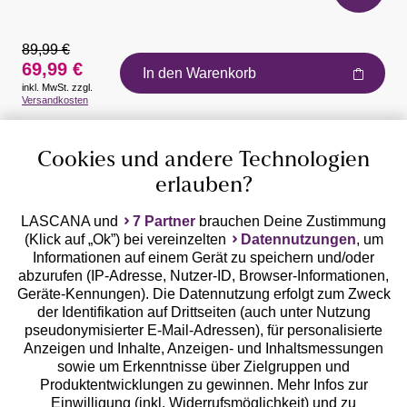
89,99 €
69,99 €
In den Warenkorb
inkl. MwSt. zzgl.
Auszeichnungen
Versandkosten
Cookies und andere Technologien
erlauben?
LASCANA und
7 Partner
brauchen Deine Zustimmung
(Klick auf „Ok”) bei vereinzelten
Datennutzungen
, um
Geprüfte Sicherheit
Informationen auf einem Gerät zu speichern und/oder
abzurufen (IP-Adresse, Nutzer-ID, Browser-Informationen,
Geräte-Kennungen). Die Datennutzung erfolgt zum Zweck
der Identifikation auf Drittseiten (auch unter Nutzung
pseudonymisierter E-Mail-Adressen), für personalisierte
Anzeigen und Inhalte, Anzeigen- und Inhaltsmessungen
Unsere Apps
sowie um Erkenntnisse über Zielgruppen und
Produktentwicklungen zu gewinnen. Mehr Infos zur
Einwilligung (inkl. Widerrufsmöglichkeit) und zu