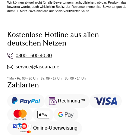
Wir können aktuell nicht für alle Bewertungen nachvollziehen, ob das Produkt, das
der Ausschnitt auch sehr weit bzw geht sehr tief.
bewertet wurde, auch wirklich im Besitz der Rezensent*innen ist. Bewertungen ab
dem 01. März 2024 sind alle auf Basis verifizierter Käufe.
Das gefiel mir nicht so. Schade, sonst ein tolles
Kleid, das ich gerne behalten hätte. Aber so hat es
keinen Zweck.
Kostenlose Hotline aus allen
deutschen Netzen
0800 - 600 40 30
service@lascana.de
* Mo - Fr: 08 - 20 Uhr; Sa: 09 - 17 Uhr; So: 09 - 14 Uhr.
Zahlarten
Rechnung **
Online-Überweisung