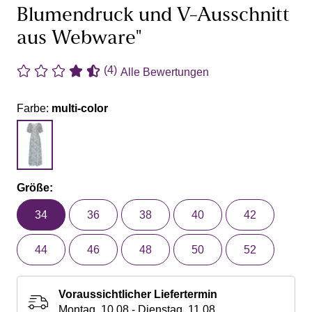
Blumendruck und V-Ausschnitt
aus Webware"
(4)
Alle Bewertungen
Farbe:
multi-color
Größe:
34
36
38
40
42
44
46
48
50
52
Voraussichtlicher Liefertermin
Montag, 10.08 - Dienstag, 11.08