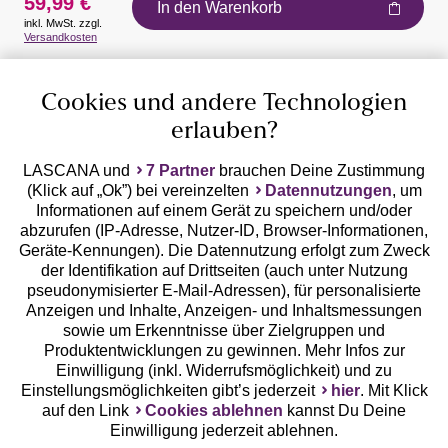
59,99 €
In den Warenkorb
inkl. MwSt. zzgl.
Auszeichnungen
Versandkosten
Cookies und andere Technologien
erlauben?
LASCANA und
7 Partner
brauchen Deine Zustimmung
(Klick auf „Ok”) bei vereinzelten
Datennutzungen
, um
Geprüfte Sicherheit
Informationen auf einem Gerät zu speichern und/oder
abzurufen (IP-Adresse, Nutzer-ID, Browser-Informationen,
Geräte-Kennungen). Die Datennutzung erfolgt zum Zweck
der Identifikation auf Drittseiten (auch unter Nutzung
pseudonymisierter E-Mail-Adressen), für personalisierte
Anzeigen und Inhalte, Anzeigen- und Inhaltsmessungen
Unsere Apps
sowie um Erkenntnisse über Zielgruppen und
Produktentwicklungen zu gewinnen. Mehr Infos zur
Einwilligung (inkl. Widerrufsmöglichkeit) und zu
Einstellungsmöglichkeiten gibt’s jederzeit
hier
. Mit Klick
auf den Link
Cookies ablehnen
kannst Du Deine
Einwilligung jederzeit ablehnen.