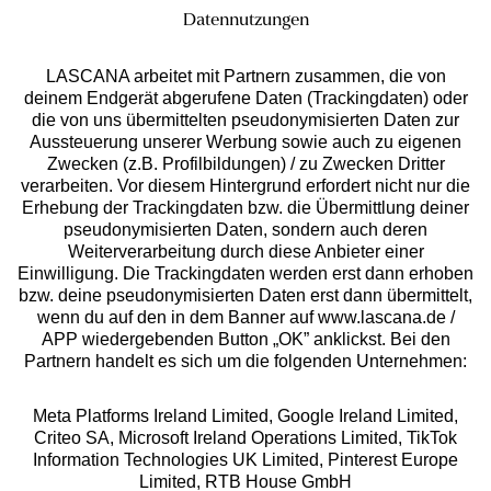
Datennutzungen
LASCANA arbeitet mit Partnern zusammen, die von
deinem Endgerät abgerufene Daten (Trackingdaten) oder
die von uns übermittelten pseudonymisierten Daten zur
Services
Aussteuerung unserer Werbung sowie auch zu eigenen
Zwecken (z.B. Profilbildungen) / zu Zwecken Dritter
Beratung
verarbeiten. Vor diesem Hintergrund erfordert nicht nur die
Erhebung der Trackingdaten bzw. die Übermittlung deiner
pseudonymisierten Daten, sondern auch deren
Über uns
Weiterverarbeitung durch diese Anbieter einer
Einwilligung. Die Trackingdaten werden erst dann erhoben
bzw. deine pseudonymisierten Daten erst dann übermittelt,
Rechtliches
wenn du auf den in dem Banner auf www.lascana.de /
APP wiedergebenden Button „OK” anklickst. Bei den
Partnern handelt es sich um die folgenden Unternehmen:
Meta Platforms Ireland Limited, Google Ireland Limited,
Criteo SA, Microsoft Ireland Operations Limited, TikTok
Alle Preise inkl. MwSt., zzgl.
Versandkosten
Information Technologies UK Limited, Pinterest Europe
** Bonität vorausgesetzt, berechtigt zur Bonitätsprüfung
Limited, RTB House GmbH