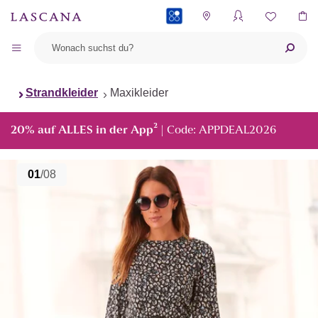
PAYBACK
Strandkleider
Maxikleider
²
20% auf ALLES in der App
| Code: APPDEAL2026
01
/08