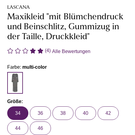
LASCANA
Maxikleid "mit Blümchendruck
und Beinschlitz, Gummizug in
der Taille, Druckkleid"
(4)
Alle Bewertungen
Farbe:
multi-color
Größe:
34
36
38
40
42
44
46