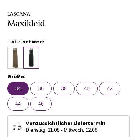
LASCANA
Maxikleid
schwarz
Farbe:
Größe:
34
36
38
40
42
44
46
Voraussichtlicher Liefertermin
Dienstag, 11.08 - Mittwoch, 12.08