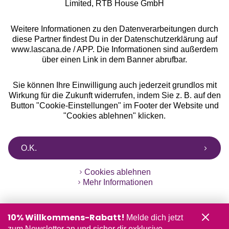
Limited, RTB House GmbH
** Bonität vorausgesetzt, berechtigt zur Bonitätsprüfung
Weitere Informationen zu den Datenverarbeitungen durch
diese Partner findest Du in der Datenschutzerklärung auf
www.lascana.de / APP. Die Informationen sind außerdem
über einen Link in dem Banner abrufbar.
Sie können Ihre Einwilligung auch jederzeit grundlos mit
Wirkung für die Zukunft widerrufen, indem Sie z. B. auf den
Button "Cookie-Einstellungen" im Footer der Website und
"Cookies ablehnen" klicken.
O.K.
Cookies ablehnen
Mehr Informationen
10% Willkommens-Rabatt!
Melde dich jetzt
zum Newsletter an und sicher dir exklusive