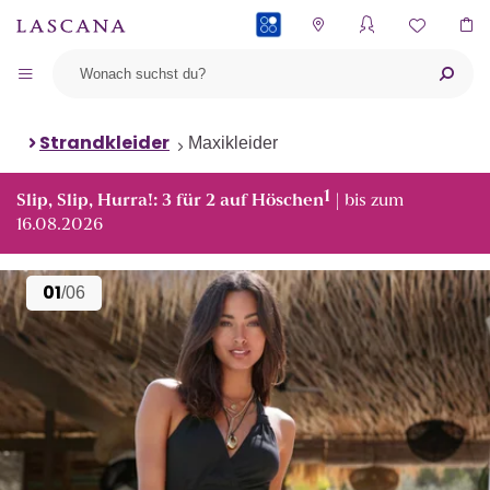
PAYBACK
Strandkleider
Maxikleider
1
Slip, Slip, Hurra!: 3 für 2 auf Höschen
| bis zum
16.08.2026
01
/06