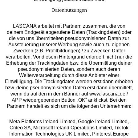
Datennutzungen
LASCANA arbeitet mit Partnern zusammen, die von
deinem Endgerät abgerufene Daten (Trackingdaten) oder
die von uns übermittelten pseudonymisierten Daten zur
Aussteuerung unserer Werbung sowie auch zu eigenen
Services
Zwecken (z.B. Profilbildungen) / zu Zwecken Dritter
verarbeiten. Vor diesem Hintergrund erfordert nicht nur die
Beratung
Erhebung der Trackingdaten bzw. die Übermittlung deiner
pseudonymisierten Daten, sondern auch deren
Weiterverarbeitung durch diese Anbieter einer
Über uns
Einwilligung. Die Trackingdaten werden erst dann erhoben
bzw. deine pseudonymisierten Daten erst dann übermittelt,
wenn du auf den in dem Banner auf www.lascana.de /
Rechtliches
APP wiedergebenden Button „OK” anklickst. Bei den
Partnern handelt es sich um die folgenden Unternehmen:
Meta Platforms Ireland Limited, Google Ireland Limited,
Criteo SA, Microsoft Ireland Operations Limited, TikTok
Information Technologies UK Limited, Pinterest Europe
Alle Preise inkl. MwSt., zzgl.
Versandkosten