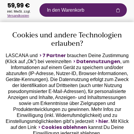
59,99 €
In den Warenkorb
inkl. MwSt. zzgl.
Versandkosten
Auszeichnungen
Cookies und andere Technologien
erlauben?
7 Partner
LASCANA und
brauchen Deine Zustimmung
Datennutzungen
(Klick auf „Ok”) bei vereinzelten
, um
Informationen auf einem Gerät zu speichern und/oder
Geprüfte Sicherheit
abzurufen (IP-Adresse, Nutzer-ID, Browser-Informationen,
Geräte-Kennungen). Die Datennutzung erfolgt zum Zweck
der Identifikation auf Drittseiten (auch unter Nutzung
pseudonymisierter E-Mail-Adressen), für personalisierte
Anzeigen und Inhalte, Anzeigen- und Inhaltsmessungen
sowie um Erkenntnisse über Zielgruppen und
Unsere Apps
Produktentwicklungen zu gewinnen. Mehr Infos zur
Einwilligung (inkl. Widerrufsmöglichkeit) und zu
hier
Einstellungsmöglichkeiten gibt’s jederzeit
. Mit Klick
Cookies ablehnen
auf den Link
kannst Du Deine
Einwilligung jederzeit ablehnen.