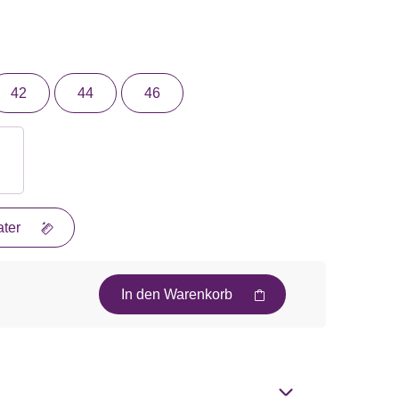
42
44
46
ter
In den Warenkorb