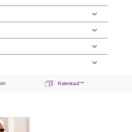
eln
Ratenkauf **