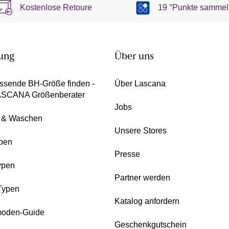
Kostenlose Retoure
19 °Punkte sammel
ung
Über uns
ssende BH-Größe finden -
Über Lascana
ASCANA Größenberater
Jobs
e & Waschen
Unsere Stores
pen
Presse
ypen
Partner werden
Typen
Katalog anfordern
oden-Guide
Geschenkgutschein