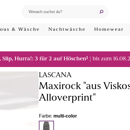
ous & Wäsche
Nachtwäsche
Homewear
1
, Slip, Hurra!: 3 für 2 auf Höschen
| bis zum 16.08.
LASCANA
Maxirock "aus Viskos
Alloverprint"
Farbe:
multi-color