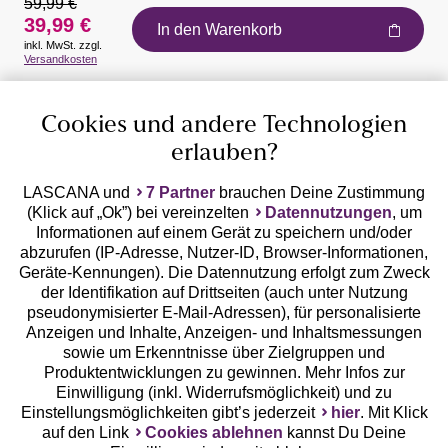
59,99 €
39,99 €
In den Warenkorb
inkl. MwSt. zzgl.
Auszeichnungen
Versandkosten
Cookies und andere Technologien
erlauben?
LASCANA und
7 Partner
brauchen Deine Zustimmung
(Klick auf „Ok”) bei vereinzelten
Datennutzungen
, um
Geprüfte Sicherheit
Informationen auf einem Gerät zu speichern und/oder
abzurufen (IP-Adresse, Nutzer-ID, Browser-Informationen,
Geräte-Kennungen). Die Datennutzung erfolgt zum Zweck
der Identifikation auf Drittseiten (auch unter Nutzung
pseudonymisierter E-Mail-Adressen), für personalisierte
Anzeigen und Inhalte, Anzeigen- und Inhaltsmessungen
Unsere Apps
sowie um Erkenntnisse über Zielgruppen und
Produktentwicklungen zu gewinnen. Mehr Infos zur
Einwilligung (inkl. Widerrufsmöglichkeit) und zu
Einstellungsmöglichkeiten gibt’s jederzeit
hier
. Mit Klick
auf den Link
Cookies ablehnen
kannst Du Deine