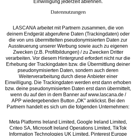
Einwilligung jederzeit ablehnen.
Datennutzungen
LASCANA arbeitet mit Partnern zusammen, die von
deinem Endgerät abgerufene Daten (Trackingdaten) oder
die von uns übermittelten pseudonymisierten Daten zur
Services
Aussteuerung unserer Werbung sowie auch zu eigenen
Zwecken (z.B. Profilbildungen) / zu Zwecken Dritter
Beratung
verarbeiten. Vor diesem Hintergrund erfordert nicht nur die
Erhebung der Trackingdaten bzw. die Übermittlung deiner
pseudonymisierten Daten, sondern auch deren
Über uns
Weiterverarbeitung durch diese Anbieter einer
Einwilligung. Die Trackingdaten werden erst dann erhoben
bzw. deine pseudonymisierten Daten erst dann übermittelt,
Rechtliches
wenn du auf den in dem Banner auf www.lascana.de /
APP wiedergebenden Button „OK” anklickst. Bei den
Partnern handelt es sich um die folgenden Unternehmen:
Meta Platforms Ireland Limited, Google Ireland Limited,
Criteo SA, Microsoft Ireland Operations Limited, TikTok
Alle Preise inkl. MwSt., zzgl.
Versandkosten
Information Technologies UK Limited, Pinterest Europe
** Bonität vorausgesetzt, berechtigt zur Bonitätsprüfung