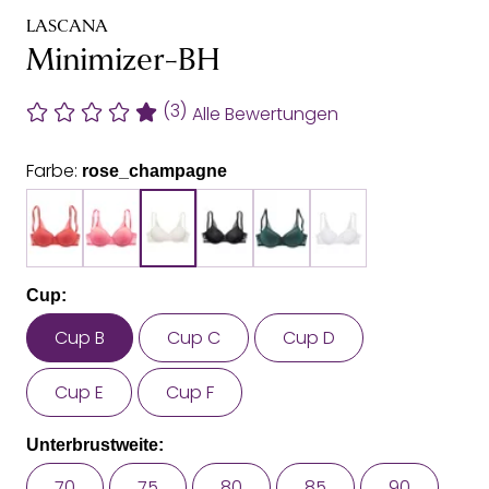
LASCANA
Minimizer-BH
(3)
Alle Bewertungen
Farbe:
rose_champagne
Cup:
Cup B
Cup C
Cup D
Cup E
Cup F
Unterbrustweite:
70
75
80
85
90