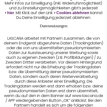
Mehr Infos zur Einwilligung (inkl. Widerrufsmöglichkeit)
und zu Einstellungsmöglichkeiten gibt’s jederzeit
Unsere Apps
. Mit Klick auf den Link
kannst
hier
Cookies ablehnen
Du Deine Einwilligung jederzeit ablehnen.
Datennutzungen
LASCANA arbeitet mit Partnern zusammen, die von
deinem Endgerät abgerufene Daten (Trackingdaten)
oder die von uns übermittelten pseudonymisierten
Daten zur Aussteuerung unserer Werbung sowie
auch zu eigenen Zwecken (z.B. Profilbildungen) / zu
Zwecken Dritter verarbeiten. Vor diesem Hintergrund
erfordert nicht nur die Erhebung der Trackingdaten
Services
bzw. die Übermittlung deiner pseudonymisierten
Daten, sondern auch deren Weiterverarbeitung
durch diese Anbieter einer Einwilligung. Die
Beratung
Trackingdaten werden erst dann erhoben bzw. deine
pseudonymisierten Daten erst dann übermittelt,
Über uns
wenn du auf den in dem Banner auf www.lascana.de
/ APP wiedergebenden Button „OK” anklickst. Bei den
Partnern handelt es sich um die folgenden