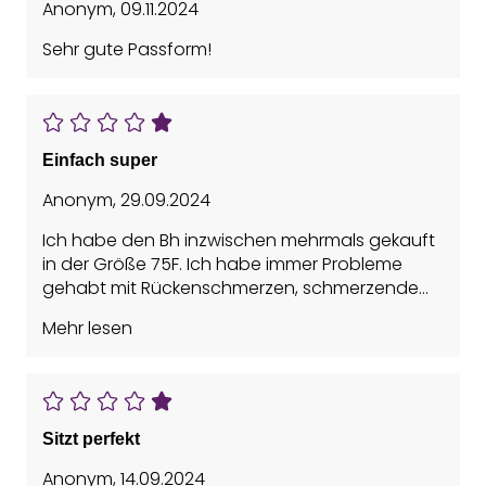
Anonym
,
09.11.2024
Sehr gute Passform!
Einfach super
Anonym
,
29.09.2024
Ich habe den Bh inzwischen mehrmals gekauft
in der Größe 75F. Ich habe immer Probleme
gehabt mit Rückenschmerzen, schmerzende
Träger, schlechte Passform usw. Ich bin dann
Mehr lesen
zufällig auf Lascana gestoßen und liebe diese
BHs. Sie geben halt, sitzen super, schneiden
nicht ein, schonen den Rücken, da sie wirklich
guten Halt geben und sehen dazu noch gut
aus.
Sitzt perfekt
Mädels, wenn ihr einen perfekten Bh sucht, der
ist es einfach!
Anonym
,
14.09.2024