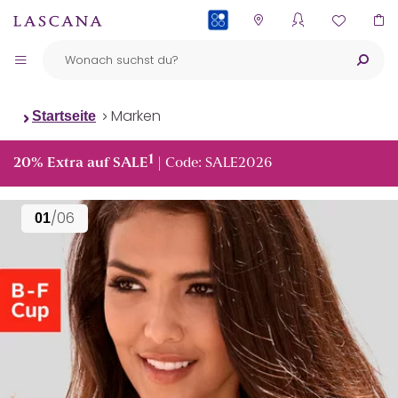
PAYBACK
Marken
Startseite
1
20% Extra auf SALE
| Code: SALE2026
/06
01