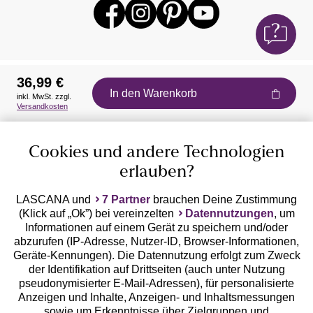
36,99 €
In den Warenkorb
inkl. MwSt. zzgl.
Auszeichnungen
Versandkosten
Cookies und andere Technologien
erlauben?
LASCANA und
7 Partner
brauchen Deine Zustimmung
(Klick auf „Ok”) bei vereinzelten
Datennutzungen
, um
Geprüfte Sicherheit
Informationen auf einem Gerät zu speichern und/oder
abzurufen (IP-Adresse, Nutzer-ID, Browser-Informationen,
Geräte-Kennungen). Die Datennutzung erfolgt zum Zweck
der Identifikation auf Drittseiten (auch unter Nutzung
pseudonymisierter E-Mail-Adressen), für personalisierte
Anzeigen und Inhalte, Anzeigen- und Inhaltsmessungen
Unsere Apps
sowie um Erkenntnisse über Zielgruppen und