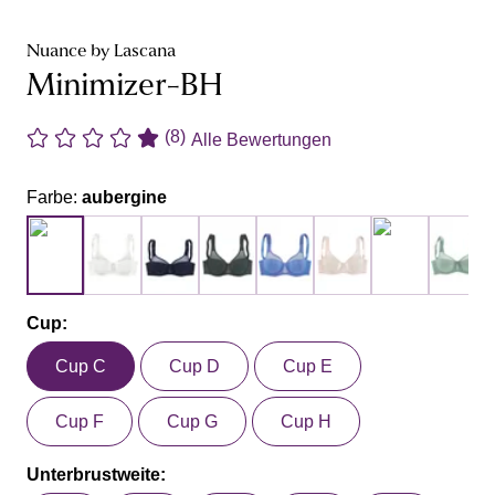
Nuance by Lascana
Minimizer-BH
(8)
Alle Bewertungen
Farbe:
aubergine
Cup:
Cup C
Cup D
Cup E
Cup F
Cup G
Cup H
Unterbrustweite: