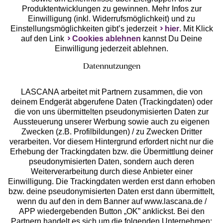
Produktentwicklungen zu gewinnen. Mehr Infos zur
Einwilligung (inkl. Widerrufsmöglichkeit) und zu
Einstellungsmöglichkeiten gibt’s jederzeit
hier
. Mit Klick
auf den Link
Cookies ablehnen
kannst Du Deine
Einwilligung jederzeit ablehnen.
Datennutzungen
LASCANA arbeitet mit Partnern zusammen, die von
deinem Endgerät abgerufene Daten (Trackingdaten) oder
die von uns übermittelten pseudonymisierten Daten zur
Services
Aussteuerung unserer Werbung sowie auch zu eigenen
Zwecken (z.B. Profilbildungen) / zu Zwecken Dritter
Beratung
verarbeiten. Vor diesem Hintergrund erfordert nicht nur die
Erhebung der Trackingdaten bzw. die Übermittlung deiner
pseudonymisierten Daten, sondern auch deren
Über uns
Weiterverarbeitung durch diese Anbieter einer
Einwilligung. Die Trackingdaten werden erst dann erhoben
bzw. deine pseudonymisierten Daten erst dann übermittelt,
Rechtliches
wenn du auf den in dem Banner auf www.lascana.de /
APP wiedergebenden Button „OK” anklickst. Bei den
Partnern handelt es sich um die folgenden Unternehmen: