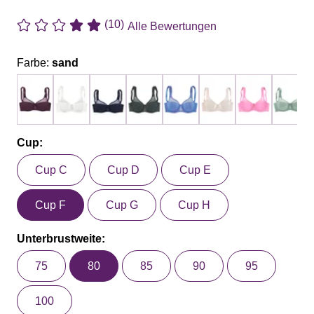
(10)
Alle Bewertungen
Farbe:
sand
Cup:
Cup C
Cup D
Cup E
Cup F
Cup G
Cup H
Unterbrustweite:
75
80
85
90
95
100