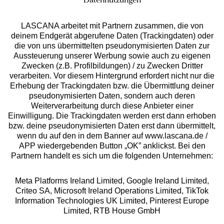
Datennutzungen
LASCANA arbeitet mit Partnern zusammen, die von
deinem Endgerät abgerufene Daten (Trackingdaten) oder
die von uns übermittelten pseudonymisierten Daten zur
Services
Aussteuerung unserer Werbung sowie auch zu eigenen
Zwecken (z.B. Profilbildungen) / zu Zwecken Dritter
Beratung
verarbeiten. Vor diesem Hintergrund erfordert nicht nur die
Erhebung der Trackingdaten bzw. die Übermittlung deiner
pseudonymisierten Daten, sondern auch deren
Über uns
Weiterverarbeitung durch diese Anbieter einer
Einwilligung. Die Trackingdaten werden erst dann erhoben
bzw. deine pseudonymisierten Daten erst dann übermittelt,
Rechtliches
wenn du auf den in dem Banner auf www.lascana.de /
APP wiedergebenden Button „OK” anklickst. Bei den
Partnern handelt es sich um die folgenden Unternehmen:
Meta Platforms Ireland Limited, Google Ireland Limited,
Criteo SA, Microsoft Ireland Operations Limited, TikTok
Alle Preise inkl. MwSt., zzgl.
Versandkosten
Information Technologies UK Limited, Pinterest Europe
** Bonität vorausgesetzt, berechtigt zur Bonitätsprüfung
Limited, RTB House GmbH