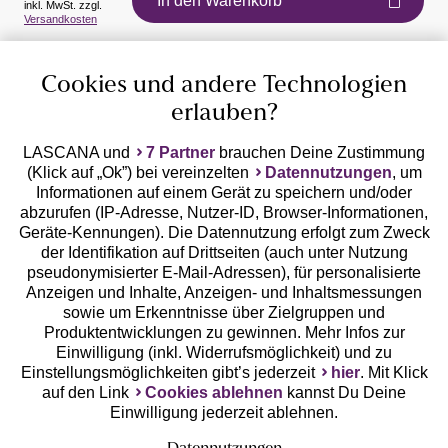
In den Warenkorb
inkl. MwSt. zzgl.
Auszeichnungen
Versandkosten
Cookies und andere Technologien
erlauben?
LASCANA und
7 Partner
brauchen Deine Zustimmung
(Klick auf „Ok”) bei vereinzelten
Datennutzungen
, um
Geprüfte Sicherheit
Informationen auf einem Gerät zu speichern und/oder
abzurufen (IP-Adresse, Nutzer-ID, Browser-Informationen,
Geräte-Kennungen). Die Datennutzung erfolgt zum Zweck
der Identifikation auf Drittseiten (auch unter Nutzung
pseudonymisierter E-Mail-Adressen), für personalisierte
Anzeigen und Inhalte, Anzeigen- und Inhaltsmessungen
Unsere Apps
sowie um Erkenntnisse über Zielgruppen und
Produktentwicklungen zu gewinnen. Mehr Infos zur
Einwilligung (inkl. Widerrufsmöglichkeit) und zu
Einstellungsmöglichkeiten gibt’s jederzeit
hier
. Mit Klick
auf den Link
Cookies ablehnen
kannst Du Deine
Einwilligung jederzeit ablehnen.