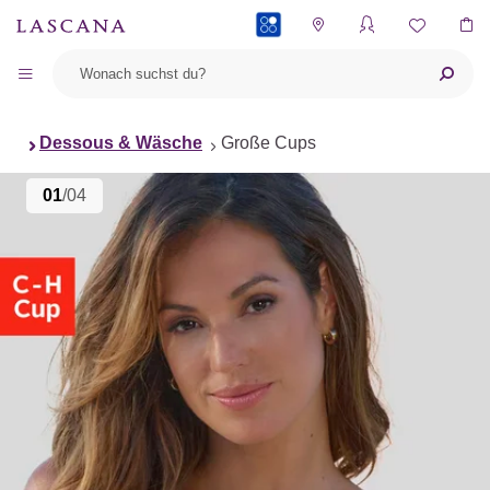
PAYBACK
Dessous & Wäsche
Große Cups
01
/04