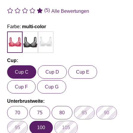
(5)
Alle Bewertungen
Farbe:
multi-color
Cup:
Cup C
Cup D
Cup E
Cup F
Cup G
Unterbrustweite:
70
75
80
85
90
95
100
105