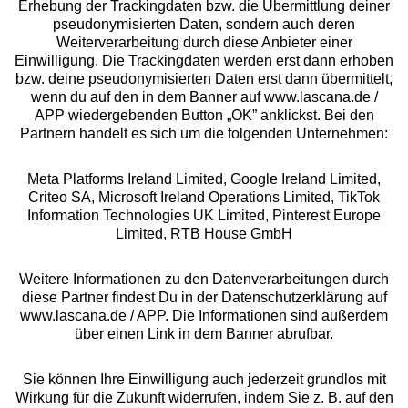
Erhebung der Trackingdaten bzw. die Übermittlung deiner
pseudonymisierten Daten, sondern auch deren
Über uns
Weiterverarbeitung durch diese Anbieter einer
Einwilligung. Die Trackingdaten werden erst dann erhoben
bzw. deine pseudonymisierten Daten erst dann übermittelt,
Rechtliches
wenn du auf den in dem Banner auf www.lascana.de /
APP wiedergebenden Button „OK” anklickst. Bei den
Partnern handelt es sich um die folgenden Unternehmen:
Meta Platforms Ireland Limited, Google Ireland Limited,
Criteo SA, Microsoft Ireland Operations Limited, TikTok
Alle Preise inkl. MwSt., zzgl.
Versandkosten
Information Technologies UK Limited, Pinterest Europe
** Bonität vorausgesetzt, berechtigt zur Bonitätsprüfung
Limited, RTB House GmbH
Weitere Informationen zu den Datenverarbeitungen durch
diese Partner findest Du in der Datenschutzerklärung auf
www.lascana.de / APP. Die Informationen sind außerdem
über einen Link in dem Banner abrufbar.
Sie können Ihre Einwilligung auch jederzeit grundlos mit
Wirkung für die Zukunft widerrufen, indem Sie z. B. auf den