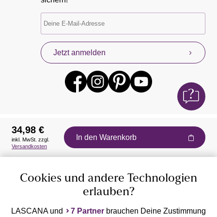
Jetzt anmelden
34,98 €
In den Warenkorb
inkl. MwSt. zzgl.
Auszeichnungen
Versandkosten
Cookies und andere Technologien
erlauben?
LASCANA und
7 Partner
brauchen Deine Zustimmung