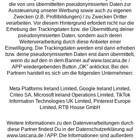
die von uns übermittelten pseudonymisierten Daten zur
Services
Aussteuerung unserer Werbung sowie auch zu eigenen
Zwecken (z.B. Profilbildungen) / zu Zwecken Dritter
Beratung
verarbeiten. Vor diesem Hintergrund erfordert nicht nur die
Erhebung der Trackingdaten bzw. die Übermittlung deiner
pseudonymisierten Daten, sondern auch deren
Über uns
Weiterverarbeitung durch diese Anbieter einer
Einwilligung. Die Trackingdaten werden erst dann erhoben
bzw. deine pseudonymisierten Daten erst dann übermittelt,
Rechtliches
wenn du auf den in dem Banner auf www.lascana.de /
APP wiedergebenden Button „OK” anklickst. Bei den
Partnern handelt es sich um die folgenden Unternehmen:
Meta Platforms Ireland Limited, Google Ireland Limited,
Criteo SA, Microsoft Ireland Operations Limited, TikTok
Alle Preise inkl. MwSt., zzgl.
Versandkosten
Information Technologies UK Limited, Pinterest Europe
** Bonität vorausgesetzt, berechtigt zur Bonitätsprüfung
Limited, RTB House GmbH
Weitere Informationen zu den Datenverarbeitungen durch
diese Partner findest Du in der Datenschutzerklärung auf
www.lascana.de / APP. Die Informationen sind außerdem