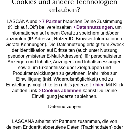
Cookies und andere Technologien
erlauben?
LASCANA und
7 Partner
brauchen Deine Zustimmung
(Klick auf „Ok”) bei vereinzelten
Datennutzungen
, um
Geprüfte Sicherheit
Informationen auf einem Gerät zu speichern und/oder
abzurufen (IP-Adresse, Nutzer-ID, Browser-Informationen,
Geräte-Kennungen). Die Datennutzung erfolgt zum Zweck
der Identifikation auf Drittseiten (auch unter Nutzung
pseudonymisierter E-Mail-Adressen), für personalisierte
Anzeigen und Inhalte, Anzeigen- und Inhaltsmessungen
Unsere Apps
sowie um Erkenntnisse über Zielgruppen und
Produktentwicklungen zu gewinnen. Mehr Infos zur
Einwilligung (inkl. Widerrufsmöglichkeit) und zu
Einstellungsmöglichkeiten gibt’s jederzeit
hier
. Mit Klick
auf den Link
Cookies ablehnen
kannst Du Deine
Einwilligung jederzeit ablehnen.
Datennutzungen
LASCANA arbeitet mit Partnern zusammen, die von
deinem Endgerät abgerufene Daten (Trackingdaten) oder