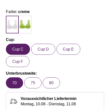
Farbe:
creme
Cup:
Cup C
Cup D
Cup E
Cup F
Unterbrustweite:
70
75
80
Voraussichtlicher Liefertermin
Montag, 10.08 - Dienstag, 11.08